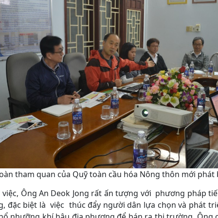
đoàn tham quan của Quỹ toàn cầu hóa Nông thôn mới phát b
m việc, Ông An Deok Jong rất ấn tượng với phương pháp tiê
ng, đặc biệt là việc thúc đẩy người dân lựa chọn và phát t
ổ nhưỡng khí hậu địa phương để bán ra thị trường. Ông cu