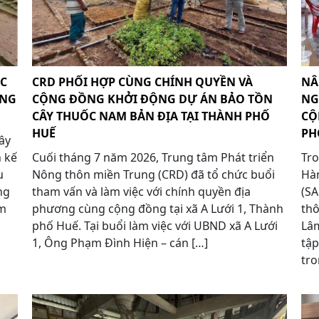
ỐC
CRD PHỐI HỢP CÙNG CHÍNH QUYỀN VÀ
NÂ
ỪNG
CỘNG ĐỒNG KHỞI ĐỘNG DỰ ÁN BẢO TỒN
NG
CÂY THUỐC NAM BẢN ĐỊA TẠI THÀNH PHỐ
CỘ
HUẾ
PH
ây
h kế
Cuối tháng 7 năm 2026, Trung tâm Phát triển
Tro
u
Nông thôn miền Trung (CRD) đã tổ chức buổi
Hàn
ng
tham vấn và làm việc với chính quyền địa
(S
óm
phương cùng cộng đồng tại xã A Lưới 1, Thành
thô
phố Huế. Tại buổi làm việc với UBND xã A Lưới
Lâm
1, Ông Phạm Đình Hiện – cán […]
tậ
tro