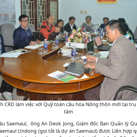
h CRD làm việc với Quỹ toàn cầu hóa Nông thôn mới tại trụ
tâm
n cầu Saemaul, ông An Deok Jong, Giám đốc Ban Quản lý Quỹ
 Saemaul Undong (gọi tắt là dự án Saemaul) được Liên hợp qu