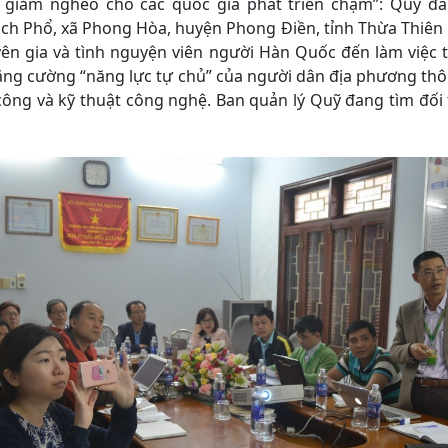
i giảm nghèo cho các quốc gia phát triển chậm”: Qũy đa
ch Phổ, xã Phong Hòa, huyện Phong Điền, tỉnh Thừa Thiên H
yên gia và tình nguyện viên người Hàn Quốc đến làm việc
, tăng cường “năng lực tự chủ” của người dân địa phương thô
ng và kỹ thuật công nghệ. Ban quản lý Quỹ đang tìm đối ta