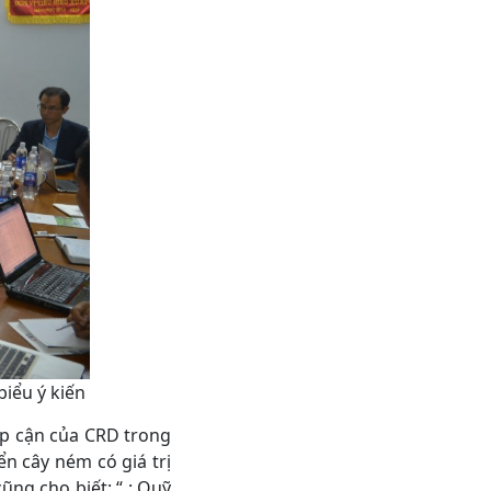
iểu ý kiến
́p cận của CRD trong
riển cây ném có giá trị
̃ng cho biết: “ : Quỹ