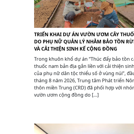
TRIỂN KHAI DỰ ÁN VƯỜN ƯƠM CÂY THU
DO PHỤ NỮ QUẢN LÝ NHẰM BẢO TỒN R
VÀ CẢI THIỆN SINH KẾ CỘNG ĐỒNG
Trong khuôn khổ dự án “Thúc đẩy bảo tồn c
thuốc nam bản địa gắn liền với cải thiện sin
của phụ nữ dân tộc thiểu số ở vùng núi”, đầ
tháng 8 năm 2026, Trung tâm Phát triển Nô
thôn miền Trung (CRD) đã phối hợp với nh
vườn ươm cộng đồng do […]