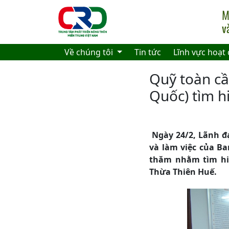
Skip to main content
Về chúng tôi
Tin tức
Lĩnh vực hoạt
Quỹ toàn c
Quốc) tìm h
Ngày 24/2, Lãnh đ
và làm việc của Ban
thăm nhằm tìm hiể
Thừa Thiên Huế.