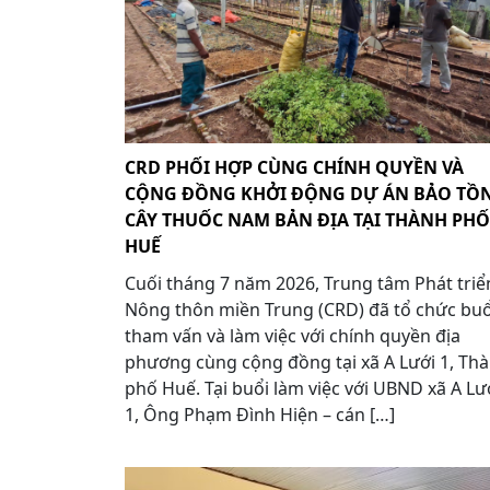
CRD PHỐI HỢP CÙNG CHÍNH QUYỀN VÀ
CỘNG ĐỒNG KHỞI ĐỘNG DỰ ÁN BẢO TỒ
CÂY THUỐC NAM BẢN ĐỊA TẠI THÀNH PHỐ
HUẾ
Cuối tháng 7 năm 2026, Trung tâm Phát triể
Nông thôn miền Trung (CRD) đã tổ chức buổ
tham vấn và làm việc với chính quyền địa
phương cùng cộng đồng tại xã A Lưới 1, Th
phố Huế. Tại buổi làm việc với UBND xã A Lư
1, Ông Phạm Đình Hiện – cán […]