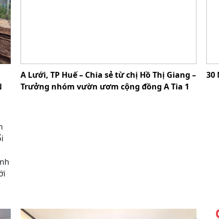
A Lưới, TP Huế – Chia sẻ từ chị Hồ Thị Giang –
30
N
Trưởng nhóm vườn ươm cộng đồng A Tia 1
n
i
ành
ới