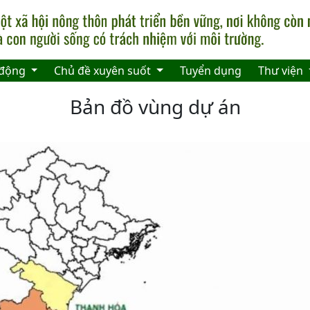
 động
Chủ đề xuyên suốt
Tuyển dụng
Thư viện
Bản đồ vùng dự án