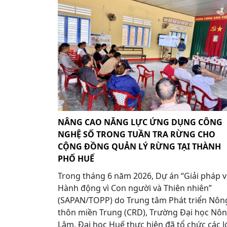
NÂNG CAO NĂNG LỰC ỨNG DỤNG CÔNG
NGHỆ SỐ TRONG TUẦN TRA RỪNG CHO
CỘNG ĐỒNG QUẢN LÝ RỪNG TẠI THÀNH
PHỐ HUẾ
Trong tháng 6 năm 2026, Dự án “Giải pháp 
Hành động vì Con người và Thiên nhiên”
(SAPAN/TOPP) do Trung tâm Phát triển Nôn
thôn miền Trung (CRD), Trường Đại học Nô
Lâm, Đại học Huế thực hiện đã tổ chức các l