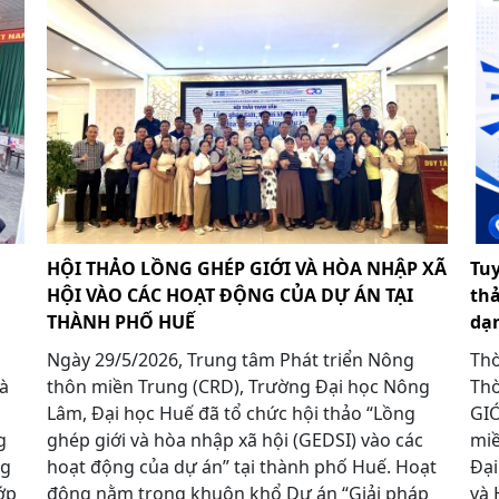
HỘI THẢO LỒNG GHÉP GIỚI VÀ HÒA NHẬP XÃ
Tuy
HỘI VÀO CÁC HOẠT ĐỘNG CỦA DỰ ÁN TẠI
thả
THÀNH PHỐ HUẾ
dạn
Ngày 29/5/2026, Trung tâm Phát triển Nông
Thờ
và
thôn miền Trung (CRD), Trường Đại học Nông
Thờ
Lâm, Đại học Huế đã tổ chức hội thảo “Lồng
GIỚ
g
ghép giới và hòa nhập xã hội (GEDSI) vào các
miề
ng
hoạt động của dự án” tại thành phố Huế. Hoạt
Đại
ớp
động nằm trong khuôn khổ Dự án “Giải pháp
và 