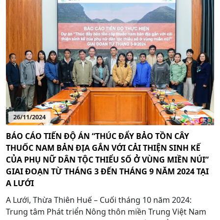
26/11/2024
BÁO CÁO TIẾN ĐỘ ÁN “THÚC ĐẨY BẢO TỒN CÂY
THUỐC NAM BẢN ĐỊA GẮN VỚI CẢI THIỆN SINH KẾ
CỦA PHỤ NỮ DÂN TỘC THIỂU SỐ Ở VÙNG MIỀN NÚI”
GIAI ĐOẠN TỪ THÁNG 3 ĐẾN THÁNG 9 NĂM 2024 TẠI
A LƯỚI
A Lưới, Thừa Thiên Huế – Cuối tháng 10 năm 2024:
Trung tâm Phát triển Nông thôn miền Trung Việt Nam