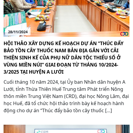
28/11/2024
HỘI THẢO XÂY DỰNG KẾ HOẠCH DỰ ÁN “THÚC ĐẨY
BẢO TỒN CÂY THUỐC NAM BẢN ĐỊA GẮN VỚI CẢI
THIỆN SINH KẾ CỦA PHỤ NỮ DÂN TỘC THIỂU SỐ Ở
VÙNG MIỀN NÚI” GIAI ĐOẠN TỪ THÁNG 10/2024-
3/2025 TẠI HUYỆN A LƯỚI
Cuối tháng 10 năm 2024, tại Ủy ban Nhân dân huyện A
Lưới, tỉnh Thừa Thiên Huế Trung tâm Phát triển Nông
thôn miền Trung Việt Nam (CRD), đại học Nông Lâm, đại
học Huế, đã tổ chức hội thảo trình bày kế hoạch hành
động cho dự án “Thúc đẩy bảo tồn cây thuốc […]