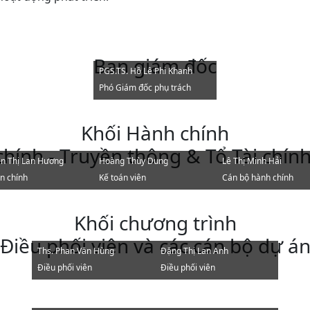
Ban giám đốc
PGS.TS. Hồ Lê Phi Khanh
Phó Giám đốc phụ trách
Khối Hành chính
hính - Truyền thông & Tổ Tài chính
n Thị Lan Hương
Hoàng Thùy Dung
Lê Thị Minh Hải
n chính
Kế toán viên
Cán bộ hành chính
Khối chương trình
Điều phối viên và các cán bộ dự á
Ths. Phan Văn Hùng
Đặng Thị Lan Anh
Điều phối viên
Điều phối viên