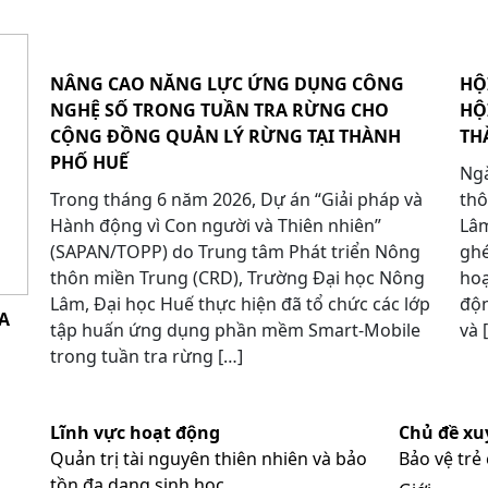
NÂNG CAO NĂNG LỰC ỨNG DỤNG CÔNG
HỘ
NGHỆ SỐ TRONG TUẦN TRA RỪNG CHO
HỘ
CỘNG ĐỒNG QUẢN LÝ RỪNG TẠI THÀNH
TH
PHỐ HUẾ
Ngà
Trong tháng 6 năm 2026, Dự án “Giải pháp và
thô
Hành động vì Con người và Thiên nhiên”
Lâm
(SAPAN/TOPP) do Trung tâm Phát triển Nông
ghé
thôn miền Trung (CRD), Trường Đại học Nông
hoạ
Lâm, Đại học Huế thực hiện đã tổ chức các lớp
độn
A
tập huấn ứng dụng phần mềm Smart-Mobile
và 
trong tuần tra rừng […]
Lĩnh vực hoạt động
Chủ đề xu
Quản trị tài nguyên thiên nhiên và bảo
Bảo vệ trẻ
tồn đa dạng sinh học