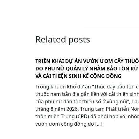
Related posts
TRIỂN KHAI DỰ ÁN VƯỜN ƯƠM CÂY THU
DO PHỤ NỮ QUẢN LÝ NHẰM BẢO TỒN R
VÀ CẢI THIỆN SINH KẾ CỘNG ĐỒNG
Trong khuôn khổ dự án “Thúc đẩy bảo tồn c
thuốc nam bản địa gắn liền với cải thiện sin
của phụ nữ dân tộc thiểu số ở vùng núi”, đầ
tháng 8 năm 2026, Trung tâm Phát triển Nô
thôn miền Trung (CRD) đã phối hợp với nh
vườn ươm cộng đồng do […]