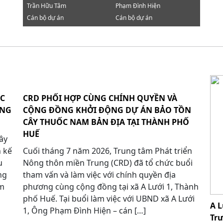
Trần Hữu Tâm
Phạm Đình Hiện
Cán bộ dự án
Cán bộ dự án
ỐC
CRD PHỐI HỢP CÙNG CHÍNH QUYỀN VÀ
ỪNG
CỘNG ĐỒNG KHỞI ĐỘNG DỰ ÁN BẢO TỒN
CÂY THUỐC NAM BẢN ĐỊA TẠI THÀNH PHỐ
HUẾ
ây
h kế
Cuối tháng 7 năm 2026, Trung tâm Phát triển
u
Nông thôn miền Trung (CRD) đã tổ chức buổi
ng
tham vấn và làm việc với chính quyền địa
óm
phương cùng cộng đồng tại xã A Lưới 1, Thành
phố Huế. Tại buổi làm việc với UBND xã A Lưới
A L
1, Ông Phạm Đình Hiện – cán […]
Tr