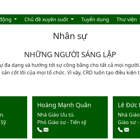
 động
Chủ đề xuyên suốt
Tuyển dụng
Thư viện
Nhân sự
NHỮNG NGƯỜI SÁNG LẬP
sự đa dạng và hướng tới sự công bằng cho tất cả mọi người.
 sản cốt lõi của mọi tổ chức. Vì vậy, CRD luôn tạo điều kiện
.
Hoàng Mạnh Quân
Lê Đức
n.
Nhà Giáo Ưu tú.
Nhà Giáo
 Sỹ
Phó Giáo sư - Tiến sỹ
Giáo sư -