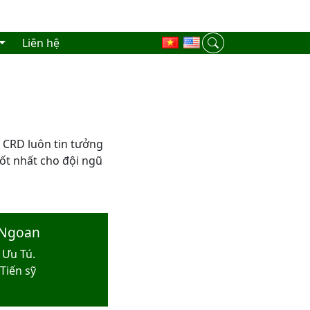
Liên hệ
 CRD luôn tin tưởng
 tốt nhất cho đội ngũ
 Ngoan
 Ưu Tú.
 Tiến sỹ