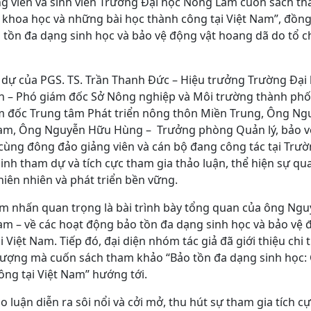
iảng viên và sinh viên Trường Đại học Nông Lâm cuốn sách t
 khoa học và những bài học thành công tại Việt Nam”, đồng
o tồn đa dạng sinh học và bảo vệ động vật hoang dã do tổ
 dự của PGS. TS. Trần Thanh Đức – Hiệu trưởng Trường Đạ
 – Phó giám đốc Sở Nông nghiệp và Môi trường thành phố
 đốc Trung tâm Phát triển nông thôn Miền Trung, Ông Ng
Nam, Ông Nguyễn Hữu Hùng – Trưởng phòng Quản lý, bảo vệ
ùng đông đảo giảng viên và cán bộ đang công tác tại Trườn
inh tham dự và tích cực tham gia thảo luận, thể hiện sự q
hiên nhiên và phát triển bền vững.
iểm nhấn quan trọng là bài trình bày tổng quan của ông Ng
am – về các hoạt động bảo tồn đa dạng sinh học và bảo vệ 
Việt Nam. Tiếp đó, đại diện nhóm tác giả đã giới thiệu chi t
ượng mà cuốn sách tham khảo “Bảo tồn đa dạng sinh học: 
ông tại Việt Nam” hướng tới.
o luận diễn ra sôi nổi và cởi mở, thu hút sự tham gia tích c