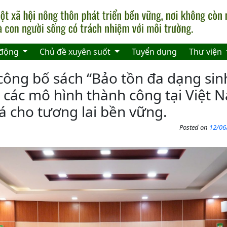
 động
Chủ đề xuyên suốt
Tuyển dụng
Thư viện
công bố sách “Bảo tồn đa dạng sinh
 các mô hình thành công tại Việt 
á cho tương lai bền vững.
Posted on
12/06