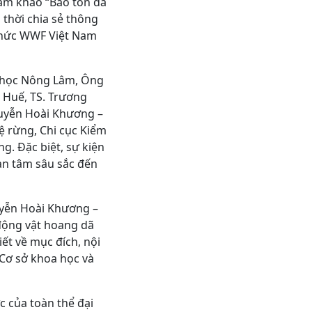
ham khảo “Bảo tồn đa
 thời chia sẻ thông
 chức WWF Việt Nam
i học Nông Lâm, Ông
 Huế, TS. Trương
uyễn Hoài Khương –
 rừng, Chi cục Kiểm
g. Đặc biệt, sự kiện
uan tâm sâu sắc đến
uyễn Hoài Khương –
động vật hoang dã
iết về mục đích, nội
Cơ sở khoa học và
ực của toàn thể đại