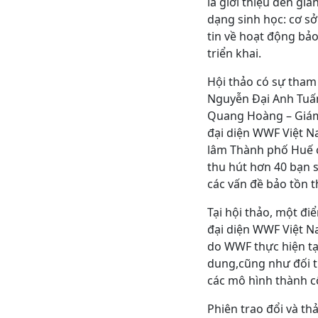
là giới thiệu đến g
dạng sinh học: cơ sở
tin về hoạt động bả
triển khai.
Hội thảo có sự tham
Nguyễn Đại Anh Tuấn
Quang Hoàng – Giám
đại diện WWF Việt 
lâm Thành phố Huế c
thu hút hơn 40 bạn s
các vấn đề bảo tồn t
Tại hội thảo, một đ
đại diện WWF Việt N
do WWF thực hiện tại 
dung,cũng như đối t
các mô hình thành c
Phiên trao đổi và thả