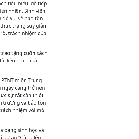
ch tiêu biểu, dễ tiếp
iên nhiên. Sinh viên
 đố vui về bảo tồn
 thực trạng suy giảm
trò, trách nhiệm của
trao tặng cuốn sách
i liệu học thuật
m PTNT miền Trung
g ngày càng trở nên
c sự rất cần thiết
ôi trường và bảo tồn
 trách nhiệm với môi
đa dạng sinh học và
ổ dự án “Cùng lên