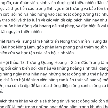
ong đó, các đoàn viên, sinh viên được giới thiệu nhiều đầu sá
học và thực tiễn cao trong lĩnh vực môi trường và bảo tồn th
h cực, sôi nổi và hào hứng vào các hoạt động tương tác như
 trao đổi và thảo luận về các vấn đề cấp bách hiện nay như
n buôn bán động vật hoang dã trái phép, và đặc biệt là vai 
ệ tài nguyên thiên nhiên
iệt Nam và Trung tâm Phát triển Nông thôn miền Trung đã 
 Đại học Nông Lâm, góp phần làm phong phú thêm nguồn tà
iên cứu và học tập của cán bộ, sinh viên.
tại Hội thảo, TS. Trương Quang Hoàng – Giám đốc Trung tâ
g bối cảnh biến đổi khí hậu và khủng hoảng sinh thái đan
ng hàng ngày như hiện nay, những hoạt động như thế này thự
g chỉ là cơ hội để sinh viên nâng cao kiến thức về bảo vệ m
ên, mà còn là dịp để lan tỏa thông điệp sống xanh, sống có
ẻ.
 sách tham khảo và chia sẻ thông tin về hoạt động bảo tồn 
ng dã” là một trong những hoạt động nằm trong khuôn kh