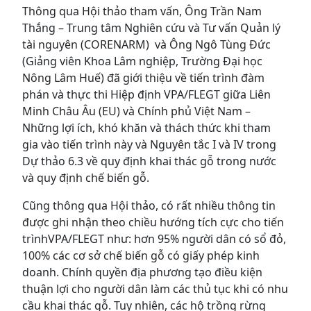
Thông qua Hội thảo tham vấn, Ông Trần Nam
Thắng – Trung tâm Nghiên cứu và Tư vấn Quản lý
tài nguyên (CORENARM) và Ông Ngô Tùng Đức
(Giảng viên Khoa Lâm nghiệp, Trường Đại học
Nông Lâm Huế) đã giới thiệu về tiến trình đàm
phán và thực thi Hiệp định VPA/FLEGT giữa Liên
Minh Châu Âu (EU) và Chính phủ Việt Nam –
Những lợi ích, khó khăn và thách thức khi tham
gia vào tiến trình này và Nguyên tắc I và IV trong
Dự thảo 6.3 về quy định khai thác gỗ trong nước
và quy định chế biến gỗ.
Cũng thông qua Hội thảo, có rất nhiều thông tin
được ghi nhận theo chiều hướng tích cực cho tiến
trìnhVPA/FLEGT như: hơn 95% người dân có sổ đỏ,
100% các cơ sở chế biến gỗ có giấy phép kinh
doanh. Chính quyền địa phương tạo điều kiện
thuận lợi cho người dân làm các thủ tục khi có nhu
cầu khai thác gỗ. Tuy nhiên, các hộ trồng rừng