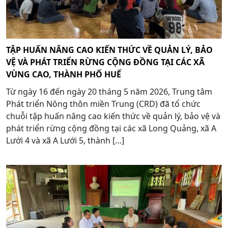
TẬP HUẤN NÂNG CAO KIẾN THỨC VỀ QUẢN LÝ, BẢO
VỆ VÀ PHÁT TRIỂN RỪNG CỘNG ĐỒNG TẠI CÁC XÃ
VÙNG CAO, THÀNH PHỐ HUẾ
Từ ngày 16 đến ngày 20 tháng 5 năm 2026, Trung tâm
Phát triển Nông thôn miền Trung (CRD) đã tổ chức
chuỗi tập huấn nâng cao kiến thức về quản lý, bảo vệ và
phát triển rừng cộng đồng tại các xã Long Quảng, xã A
Lưới 4 và xã A Lưới 5, thành […]