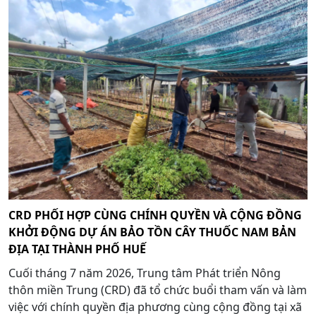
CRD PHỐI HỢP CÙNG CHÍNH QUYỀN VÀ CỘNG ĐỒNG
KHỞI ĐỘNG DỰ ÁN BẢO TỒN CÂY THUỐC NAM BẢN
ĐỊA TẠI THÀNH PHỐ HUẾ
Cuối tháng 7 năm 2026, Trung tâm Phát triển Nông
thôn miền Trung (CRD) đã tổ chức buổi tham vấn và làm
việc với chính quyền địa phương cùng cộng đồng tại xã