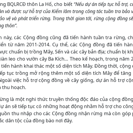
ởng BQLRCĐ thôn La Hố, cho biết
“Nếu dự án tiếp tục hỗ trợ, 
dân và được sự hỗ trợ của Kiểm lâm trong công tác tuần tra bảo 
bảo vệ và phát triển rừng. Trong thời gian tới, rừng cộng đồng 
ng thôn”.
n này, các Cộng đồng cũng đã tiến hành tuần tra rừng, 
riển từ năm 2011-2014. Cụ thể, các Cộng đồng đã tiến hà
vực chuẩn bị trồng Mây, Sến và các cây bản địa; chuẩn bị 
i giàn leo cho vườn cây Ba Kích… Theo kế hoạch, trong năm
 tiến hành khai thác một số diện tích Mây. Đồng thời, cộng
iếp tục trồng mở rộng thêm một số diện tích Mây để tăn
Ngoài việc hỗ trợ cộng đồng về cây giống, dự án hỗ trợ cộ
à thu hoạch.
ừng là một nghi thức truyền thống độc đáo của cộng đồng
, dự án sẽ tiếp tục có những hoạt động nhằm hỗ trợ cho c
nguồn thu nhập cho các Cộng đồng nhận rừng mà còn góp
sắc dân tộc của đồng bào nơi đây.