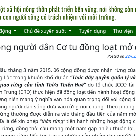
 động
Chủ đề xuyên suốt
Tuyển dụng
Thư viện
ng người dân Cơ tu đồng loạt mở
Posted on
23/03
ầu tháng 3 năm 2015, 06 cộng đồng được nhận rừng của
g Lộc trong khuôn khổ dự án
“Thúc đẩy quyền quản lý và
giao rừng của tỉnh Thừa Thiên Huế”
do tổ chức ICCO tài 
n Trung (CRD) thực hiện đã đồng loạt tiến hành hoạt động
ng niên mang ý nghĩa văn hóa quan trọng đối với cộng 
ồng người dân sống dựa vào rừng nói chung. Theo phong 
ừng thường được diễn ra vào tháng đầu tiên của năm mới
ĩa là để xin phép
“thần rừng”
tiến hành những hoạt động ch
ng rừng, đồng thời cầu mong một năm gặp nhiều thuận lợi
 mong rừng tiếp tục tạo ra những sản phẩm cho người 