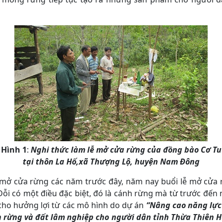
Hình 1
:
Nghi thức làm lễ mở cửa rừng của đồng bào Cơ Tu
tại thôn La Hố,xã Thượng Lộ, huyện Nam Đông
 mở cửa rừng các năm trước đây, năm nay buổi lễ mở cửa
Dỗi có một điều đặc biệt, đó là cánh rừng mà từ trước đến 
cho hưởng lợi từ các mô hình do dự án
“Nâng cao năng lực 
 rừng và đất lâm nghiệp cho người dân tỉnh Thừa Thiên 