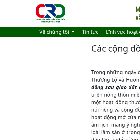
Skip to main content
Về chúng tôi
Tin tức
Lĩnh vực hoạt
Các cộng đồ
Trong những ngày đ
Thượng Lộ và Hươn
đồng sau giao đất 
triển nông thôn miề
một hoạt động thườ
nói riêng và cộng đ
hoạt động mở cửa r
âm lịch, mang ý ngh
loài lâm sản ở tro
dân làm nghề rừng,