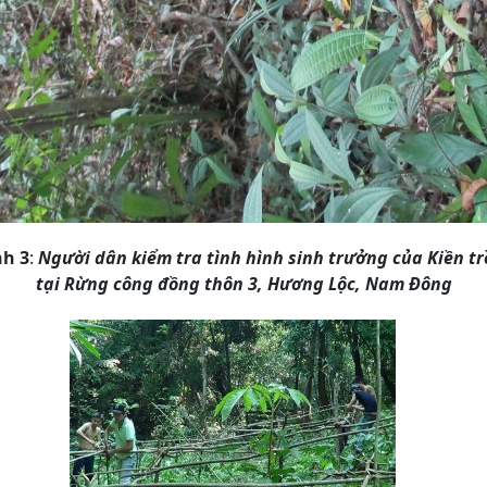
nh 3
:
Người dân kiểm tra tình hình sinh trưởng của Kiền t
tại Rừng công đồng thôn 3, Hương Lộc, Nam Đông