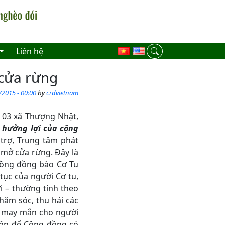
Liên hệ
 cửa rừng
/2015 - 00:00
by
crdvietnam
 03 xã Thượng Nhật,
 hưởng lợi của cộng
trợ, Trung tâm phát
 mở cửa rừng. Đây là
đồng đồng bào Cơ Tu
tục của người Cơ tu,
 – thường tính theo
ăm sóc, thu hái các
, may mắn cho người
dân để Cộng đồng có