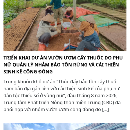
TRIỂN KHAI DỰ ÁN VƯỜN ƯƠM CÂY THUỐC DO PHỤ
NỮ QUẢN LÝ NHẰM BẢO TỒN RỪNG VÀ CẢI THIỆN
SINH KẾ CỘNG ĐỒNG
Trong khuôn khổ dự án “Thúc đẩy bảo tồn cây thuốc
nam bản địa gắn liền với cải thiện sinh kế của phụ nữ
dân tộc thiểu số ở vùng núi”, đầu tháng 8 năm 2026,
Trung tâm Phát triển Nông thôn miền Trung (CRD) đã
phối hợp với nhóm vườn ươm cộng đồng do […]