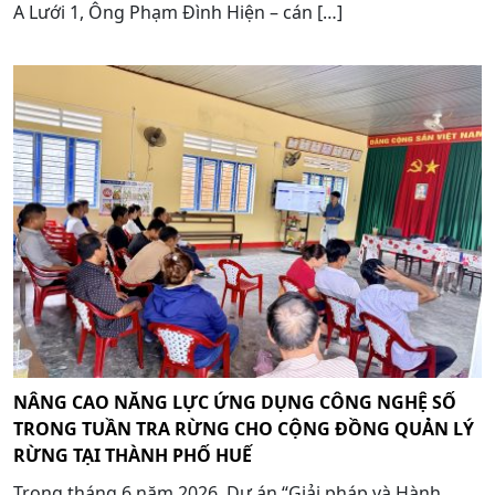
A Lưới 1, Ông Phạm Đình Hiện – cán […]
NÂNG CAO NĂNG LỰC ỨNG DỤNG CÔNG NGHỆ SỐ
TRONG TUẦN TRA RỪNG CHO CỘNG ĐỒNG QUẢN LÝ
RỪNG TẠI THÀNH PHỐ HUẾ
Trong tháng 6 năm 2026, Dự án “Giải pháp và Hành