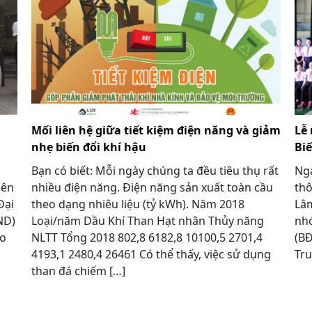
Mối liên hệ giữa tiết kiệm điện năng và giảm
Lễ
nhẹ biến đổi khí hậu
Bi
Bạn có biết: Mỗi ngày chúng ta đều tiêu thụ rất
Ngà
iên
nhiều điện năng. Điện năng sản xuất toàn cầu
thô
Đại
theo dạng nhiêu liệu (tỷ kWh). Năm 2018
Lâm
ND)
Loại/năm Dầu Khí Than Hạt nhân Thủy năng
nhó
io
NLTT Tổng 2018 802,8 6182,8 10100,5 2701,4
(BĐ
4193,1 2480,4 26461 Có thể thấy, việc sử dụng
Tru
than đá chiếm […]