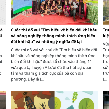
và
Cuộc thi đố vui “Tìm hiểu về biến đổi khí hậu
Tr
i
và nông nghiệp thông minh thích ứng biến
ki
đổi khí hậu” và những ý nghĩa để lại
Vừa
Cuộc thi đố vui với chủ đề “Tìm hiểu về biến đổi
Tru
ăm
khí hậu và nông nghiệp thông minh thích ứng
học
át
biến đổi khí hậu” được tổ chức vào tháng 11
tru
g
vừa qua tại huyện A Lưới đã thu hút sự quan
sử 
c
tâm và tham gia tích cực của bà con địa
trư
phương. Đây là […]
[…]