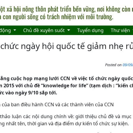
 động
Chủ đề xuyên suốt
Tuyển dụng
Thư viện
 chức ngày hội quốc tế giảm nhẹ rủ
Posted on
09/09
Nẵng cuộc họp mạng lưới CCN về việc tổ chức ngày quốc
m 2015 với chủ đề “knowledge for life” (tạm dịch : “kiến 
c vào ngày 9/10 sắp tới.
n của ban điều hành CCN và các thành viên của CCN
thảo luận các nội dung chính về: giới thiệu chủ đề và mục 
g nhất tên, thời gian và địa điểm dự kiến tổ chức sự kiện.