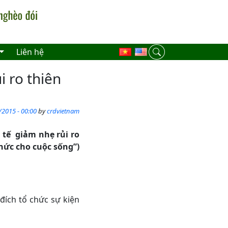
Liên hệ
i ro thiên
/2015 - 00:00
by
crdvietnam
 tế giảm nhẹ rủi ro
chức cho cuộc sống”)
đích tổ chức sự kiện