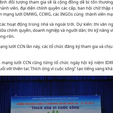
định đối tượng tham gia sẽ là cộng đồng dễ bị tổn thươn
hành viên, đại diện chính quyền các cấp, ban hội chữ thập 
ện mạng lưới DMWG, CCWG, các INGOs cùng thành viên mạn
các hoạt động trong nhà và ngoài trời. Dự kiến: thi văn ng
 giữa chính quyền, doanh nghiệp và người dân; thi kỹ năng 
băng-rôn.
ạng lưới CCN lần này, các tổ chức đăng ký tham gia và chịu
4 mạng lưới CCN cũng từng tổ chức ngày hội kỷ niệm IDRR
ổi với thiên tai: Thích ứng vì cuộc sống” tạo tiếng vang khá