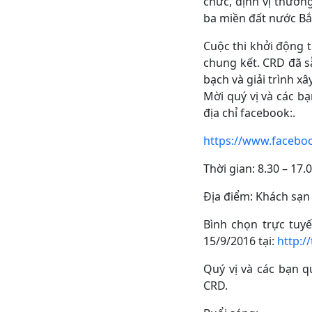
chức, định vị thươn
ba miền đất nước Bắ
Cuộc thi khởi động t
chung kết. CRD đã s
bạch và giải trình x
Mời quý vị và các b
địa chỉ facebook:.
https://www.facebo
Thời gian: 8.30 – 17.
Địa điểm: Khách sạn
Bình chọn trực tuy
15/9/2016 tại:
http:/
Quý vị và các bạn q
CRD.