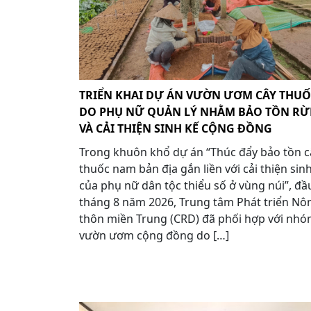
TRIỂN KHAI DỰ ÁN VƯỜN ƯƠM CÂY THU
DO PHỤ NỮ QUẢN LÝ NHẰM BẢO TỒN R
VÀ CẢI THIỆN SINH KẾ CỘNG ĐỒNG
Trong khuôn khổ dự án “Thúc đẩy bảo tồn c
thuốc nam bản địa gắn liền với cải thiện sin
của phụ nữ dân tộc thiểu số ở vùng núi”, đầ
tháng 8 năm 2026, Trung tâm Phát triển Nô
thôn miền Trung (CRD) đã phối hợp với nh
vườn ươm cộng đồng do […]