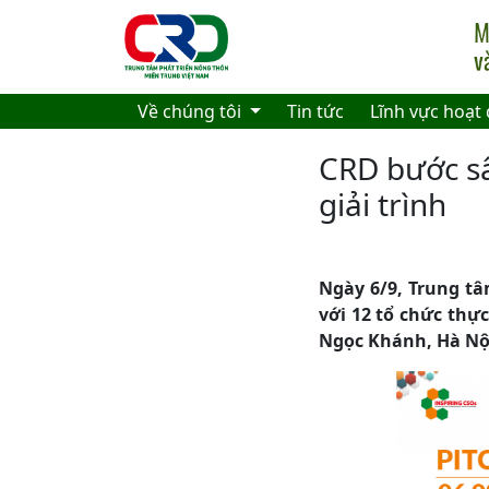
Skip to main content
Về chúng tôi
Tin tức
Lĩnh vực hoạt
CRD bước sâ
giải trình
Ngày 6/9, Trung tâ
với 12 tổ chức thự
Ngọc Khánh, Hà Nội