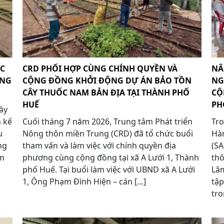
ỐC
CRD PHỐI HỢP CÙNG CHÍNH QUYỀN VÀ
NÂ
ỪNG
CỘNG ĐỒNG KHỞI ĐỘNG DỰ ÁN BẢO TỒN
NG
CÂY THUỐC NAM BẢN ĐỊA TẠI THÀNH PHỐ
CỘ
HUẾ
PH
ây
h kế
Cuối tháng 7 năm 2026, Trung tâm Phát triển
Tro
u
Nông thôn miền Trung (CRD) đã tổ chức buổi
Hàn
ng
tham vấn và làm việc với chính quyền địa
(S
óm
phương cùng cộng đồng tại xã A Lưới 1, Thành
thô
phố Huế. Tại buổi làm việc với UBND xã A Lưới
Lâm
1, Ông Phạm Đình Hiện – cán […]
tậ
tro