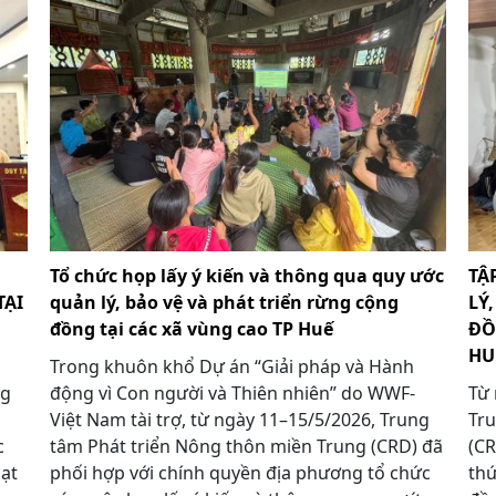
Tổ chức họp lấy ý kiến và thông qua quy ước
TẬ
TẠI
quản lý, bảo vệ và phát triển rừng cộng
LÝ
đồng tại các xã vùng cao TP Huế
ĐỒ
HU
Trong khuôn khổ Dự án “Giải pháp và Hành
ng
động vì Con người và Thiên nhiên” do WWF-
Từ 
Việt Nam tài trợ, từ ngày 11–15/5/2026, Trung
Tru
c
tâm Phát triển Nông thôn miền Trung (CRD) đã
(CR
oạt
phối hợp với chính quyền địa phương tổ chức
thứ