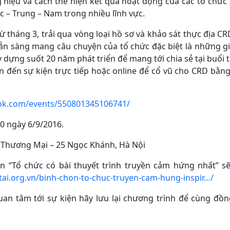
g hiệu và cách thể hiện kết quả hoạt động của các tổ chức 
c – Trung – Nam trong nhiều lĩnh vực.
ừ tháng 3, trải qua vòng loại hồ sơ và khảo sát thực địa 
ẵn sàng mang câu chuyện của tổ chức đặc biệt là những giá
ây dựng suốt 20 năm phát triển để mang tới chia sẻ tại buổi t
ạn đến sự kiện trực tiếp hoặc online để cổ vũ cho CRD bằn
ok.com/events/550801345106741/
00 ngày 6/9/2016.
 Thương Mại – 25 Ngọc Khánh, Hà Nội
ến “Tổ chức có bài thuyết trình truyền cảm hứng nhất” s
/tai.org.vn/binh-chon-to-chuc-truyen-cam-hung-inspir…/
uan tâm tới sự kiện hãy lưu lại chương trình để cùng đồ