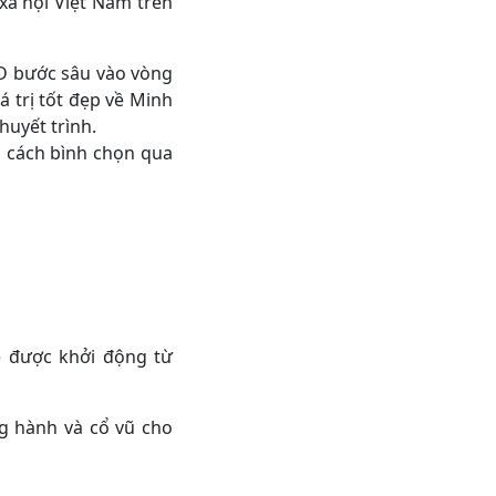
xã hội Việt Nam trên
CRD bước sâu vào vòng
 trị tốt đẹp về Minh
huyết trình.
g cách bình chọn qua
ẽ được khởi động từ
ng hành và cổ vũ cho