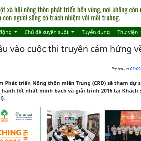
 động
Chủ đề xuyên suốt
Tuyển dụng
Thư viện
u vào cuộc thi truyền cảm hứng v
Posted on
07/09
m Phát triển Nông thôn miền Trung (CRD) sẽ tham dự s
c hành tốt nhất minh bạch và giải trình 2016 tại Khách
).