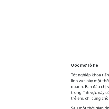
Ước mơ Tò he
Tốt nghiệp khoa tiến
lĩnh vực này một th
doanh. Ban đầu chị v
trong lĩnh vực này 
trẻ em, chị cùng chồ
Sau một thời gian tì