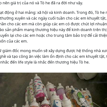
o nên giá trị của nó và Tò he đã ra đời như vậy.
oạt động ở hai mảng: xã hội và kinh doanh. Trong đó, Tò he 
 thường xuyên và các ngày cuối tuần cho các em khuyết tật, 
thần cho các em mà còn giúp các em có được chút lợi nhuận 
ào sản phẩm mang thương hiệu này để kinh doanh trên thị
uyển lại cho các em hoặc cho trung tâm bảo trợ để cải thiệ
hốn của các em.
 nữ giám đốc mong muốn sẽ xây dựng được hệ thống nhà xư
hề và tạo công ăn việc làm ổn định cho các em khuyết tật, t
nhắc đến life style là nhắc đến thương hiệu Tò he.