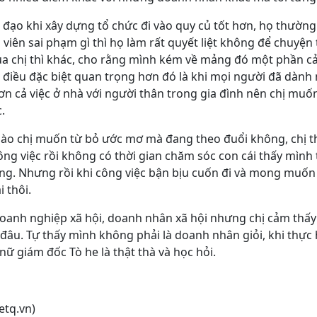
h đạo khi xây dựng tổ chức đi vào quy củ tốt hơn, họ thườ
 viên sai phạm gì thì họ làm rất quyết liệt không để chuyện
của chị thì khác, cho rằng mình kém về mảng đó một phần 
 điều đặc biệt quan trọng hơn đó là khi mọi người đã dành 
hơn cả việc ở nhà với người thân trong gia đình nên chị muố
.
 nào chị muốn từ bỏ ước mơ mà đang theo đuổi không, chị 
ông việc rồi không có thời gian chăm sóc con cái thấy mình t
. Nhưng rồi khi công việc bận bịu cuốn đi và mong muốn 
 thôi.
anh nghiệp xã hội, doanh nhân xã hội nhưng chị cảm thấ
âu. Tự thấy mình không phải là doanh nhân giỏi, khi thực 
nữ giám đốc Tò he là thật thà và học hỏi.
ietq.vn)