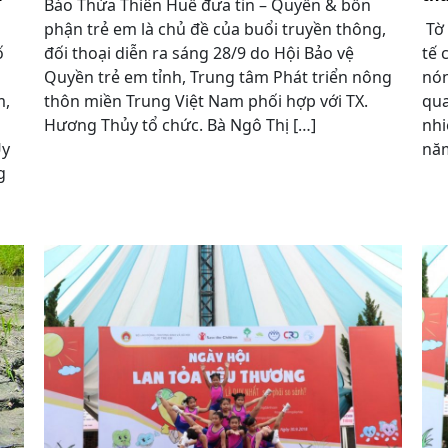
Báo Thừa Thiên Huế đưa tin – Quyền & bổn
phận trẻ em là chủ đề của buổi truyền thông,
Tờ 
ố
đối thoại diễn ra sáng 28/9 do Hội Bảo vệ
tế 
Quyền trẻ em tỉnh, Trung tâm Phát triển nông
nón
m,
thôn miền Trung Việt Nam phối hợp với TX.
qua
Hương Thủy tổ chức. Bà Ngô Thị […]
nhi
Ủy
năm
g