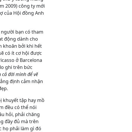
ăm 2009) công ty mới
rợ của Hội đồng Anh
g người bạn có tham
oạt động dành cho
n khoăn bởi khi hết
sẽ có ít cơ hội được
Picasso ở Barcelona
lo ghi trên bức
 cả đời mình để vẽ
hẳng định cảm nhận
đẹp.
bị khuyết tập hay mồ
em đều có thể nói
âu hỏi, phải chăng
ống đầy đủ mà trên
 họ phải làm gì đó