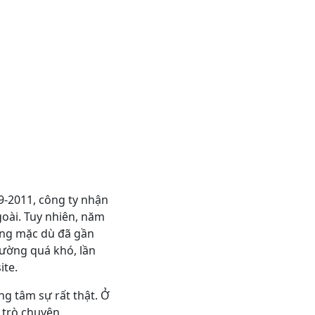
9-2011, công ty nhận
goài. Tuy nhiên, năm
àng mặc dù đã gần
ường quá khó, lần
ite.
ng tâm sự rất thật. Ở
 trò chuyện.