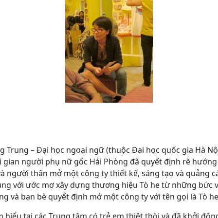
g Trung – Đại học ngoại ngữ (thuộc Đại học quốc gia Hà Nộ
ời gian người phụ nữ gốc Hải Phòng đã quyết định rẽ hướng
à người thân mở một công ty thiết kế, sáng tạo và quảng cá
cùng với ước mơ xây dựng thương hiệu Tò he từ những bức v
ng và bạn bè quyết định mở một công ty với tên gọi là Tò he
m hiểu tại các Trung tâm có trẻ em thiệt thòi và đã khởi đ