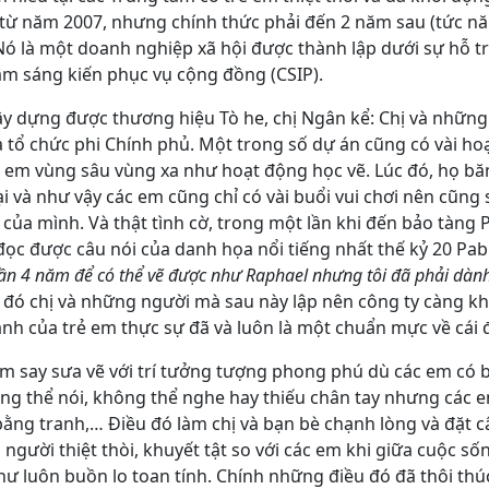
 từ năm 2007, nhưng chính thức phải đến 2 năm sau (tức n
Nó là một doanh nghiệp xã hội được thành lập dưới sự hỗ t
âm sáng kiến phục vụ cộng đồng (CSIP).
y dựng được thương hiệu Tò he, chị Ngân kể: Chị và nhữn
a tổ chức phi Chính phủ. Một trong số dự án cũng có vài h
rẻ em vùng sâu vùng xa như hoạt động học vẽ. Lúc đó, họ bă
ại và như vậy các em cũng chỉ có vài buổi vui chơi nên cũng 
 của mình. Và thật tình cờ, trong một lần khi đến bảo tàng 
đọc được câu nói của danh họa nổi tiếng nhất thế kỷ 20 Pab
 cần 4 năm để có thể vẽ được như Raphael nhưng tôi đã phải dành
 đó chị và những người mà sau này lập nên công ty càng k
anh của trẻ em thực sự đã và luôn là một chuẩn mực về cái 
em say sưa vẽ với trí tưởng tượng phong phú dù các em có 
hông thể nói, không thể nghe hay thiếu chân tay nhưng các 
bằng tranh,… Điều đó làm chị và bạn bè chạnh lòng và đặt c
người thiệt thòi, khuyết tật so với các em khi giữa cuộc s
 luôn buồn lo toan tính. Chính những điều đó đã thôi thúc