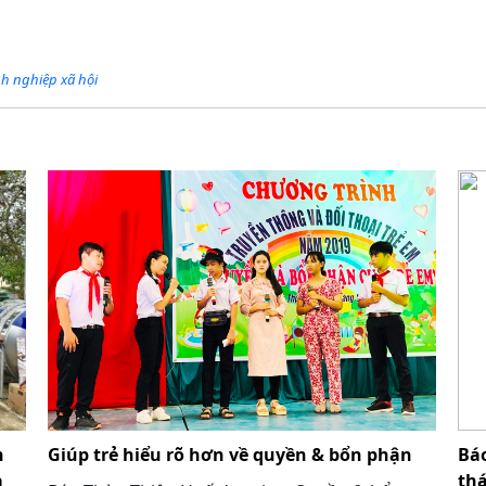
h nghiệp xã hội
n
Giúp trẻ hiểu rõ hơn về quyền & bổn phận
Báo
ả
thá