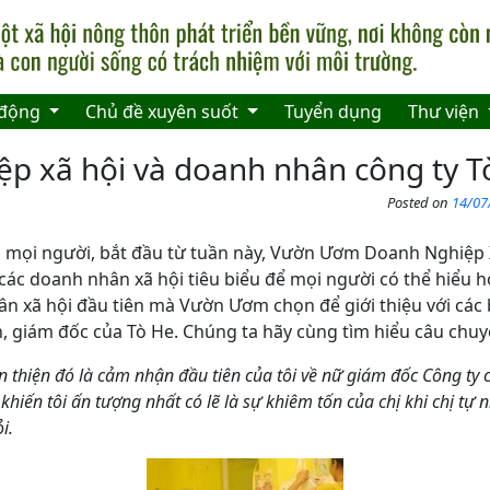
 động
Chủ đề xuyên suốt
Tuyển dụng
Thư viện
p xã hội và doanh nhân công ty T
Posted on
14/07
ới mọi người, bắt đầu từ tuần này, Vườn Ươm Doanh Nghiệp X
về các doanh nhân xã hội tiêu biểu để mọi người có thể hiểu 
n xã hội đầu tiên mà Vườn Ươm chọn để giới thiệu với các 
, giám đốc của Tò He. Chúng ta hãy cùng tìm hiểu câu chuy
ân thiện đó là cảm nhận đầu tiên của tôi về nữ giám đốc Công ty
khiến tôi ấn tượng nhất có lẽ là sự khiêm tốn của chị khi chị tự
i.