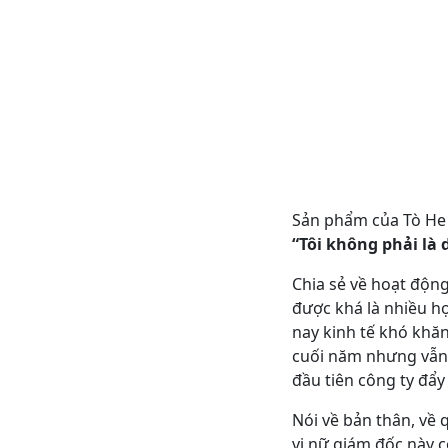
Sản phẩm của Tò He
“Tôi không phải là
Chia sẻ về hoạt động
được khá là nhiều hợ
nay kinh tế khó khă
cuối năm nhưng vẫn 
đầu tiên công ty đẩ
Nói về bản thân, về 
vị nữ giám đốc này 