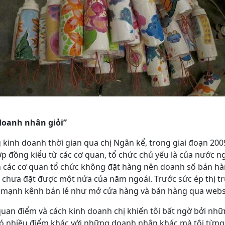
 doanh nhân giỏi”
 kinh doanh thời gian qua chị Ngân kể, trong giai đoạn 200
p đồng kiểu từ các cơ quan, tổ chức chủ yếu là của nước n
n các cơ quan tổ chức không đặt hàng nên doanh số bán h
chưa đặt được một nửa của năm ngoái. Trước sức ép thị tr
y mạnh kênh bán lẻ như mở cửa hàng và bán hàng qua webs
quan điểm và cách kinh doanh chị khiến tôi bất ngờ bởi nhữ
có nhiều điểm khác với những doanh nhân khác mà tôi từng