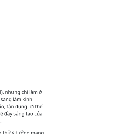
i), nhưng chỉ làm ở
 sang làm kinh
o, tận dụng lợi thế
ẽ đầy sáng tạo của
.
ộng thử ý tưởng mang