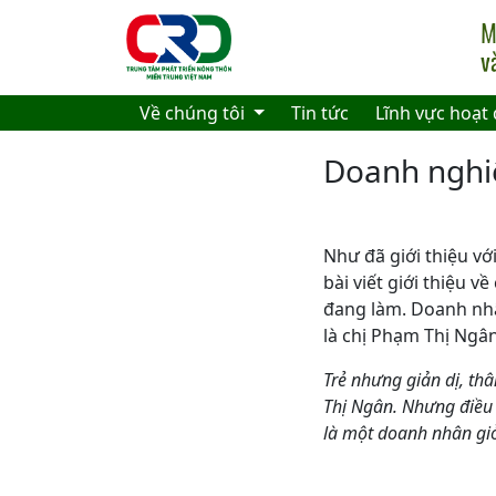
Skip to main content
Về chúng tôi
Tin tức
Lĩnh vực hoạt
Doanh nghiệ
Như đã giới thiệu v
bài viết giới thiệu 
đang làm. Doanh nhâ
là chị Phạm Thị Ngân
Trẻ nhưng giản dị, th
Thị Ngân. Nhưng điều 
là một doanh nhân giỏ