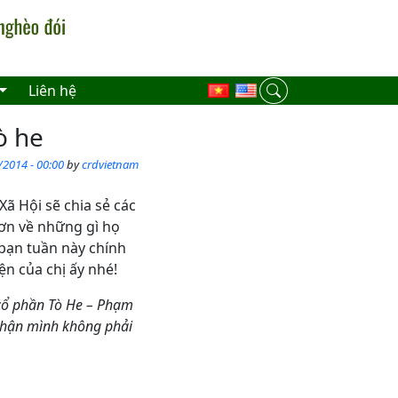
Liên hệ
ò he
/2014 - 00:00
by
crdvietnam
ã Hội sẽ chia sẻ các
hơn về những gì họ
bạn tuần này chính
ện của chị ấy nhé!
 cổ phần Tò He – Phạm
 nhận mình không phải