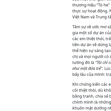
thương hiệu “Tò he”
thực sự hoạt động. 
Việt Nam và Trung t
Tâm sự về ước mơ xâ
gia một số dự án củ
các em thiệt thòi, t
tiền dự án sẽ dừng l
thể hiện sự sáng tạo
chị và mọi người có 
tường đó là
“Tôi chỉ
như một đứa trẻ”.
Lúc
bấy lâu của mình: tr
Khi chứng kiến các 
côi thiệt thòi, dù k
bằng tranh, chia sẻ 
chính mình là những 
khuôn mặt dường như