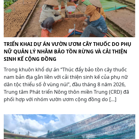
TRIỂN KHAI DỰ ÁN VƯỜN ƯƠM CÂY THUỐC DO PHỤ
NỮ QUẢN LÝ NHẰM BẢO TỒN RỪNG VÀ CẢI THIỆN
SINH KẾ CỘNG ĐỒNG
Trong khuôn khổ dự án “Thúc đẩy bảo tồn cây thuốc
nam bản địa gắn liền với cải thiện sinh kế của phụ nữ
dân tộc thiểu số ở vùng núi”, đầu tháng 8 năm 2026,
Trung tâm Phát triển Nông thôn miền Trung (CRD) đã
phối hợp với nhóm vườn ươm cộng đồng do […]