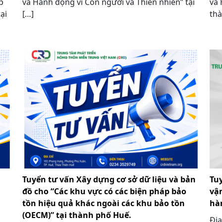
p
và Hành động vì Con người và Thiên nhiên” tại
và 
ại
[…]
thà
Tuyển tư vấn Xây dựng cơ sở dữ liệu và bản
Tu
đồ cho “Các khu vực có các biện pháp bảo
vậ
tồn hiệu quả khác ngoài các khu bảo tồn
hà
(OECM)” tại thành phố Huế.
Địa