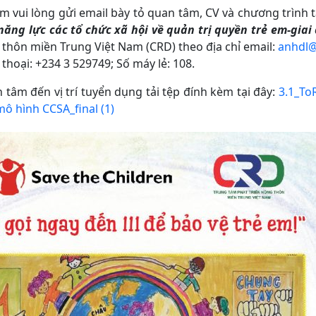
m vui lòng gửi email bày tỏ quan tâm, CV và chương trình 
ăng lực các tổ chức xã hội về quản trị quyền trẻ em-giai
 thôn miền Trung Việt Nam (CRD) theo địa chỉ email:
anhdl@
 thoại: +234 3 529749; Số máy lẻ: 108.
 tâm đến vị trí tuyển dụng tải tệp đính kèm tại đây:
3.1_ToR
mô hình CCSA_final (1)