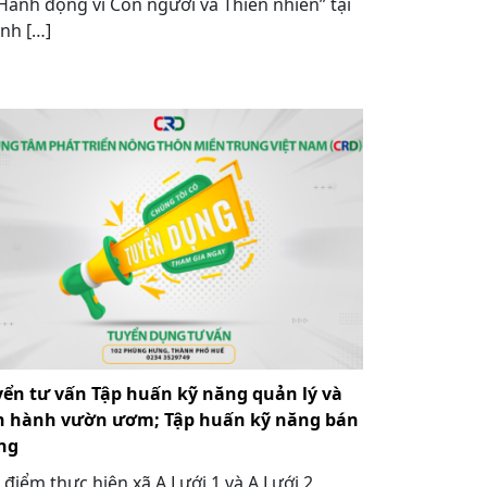
Hành động vì Con người và Thiên nhiên” tại
nh […]
yển tư vấn Tập huấn kỹ năng quản lý và
n hành vườn ươm; Tập huấn kỹ năng bán
ng
 điểm thực hiện xã A Lưới 1 và A Lưới 2,