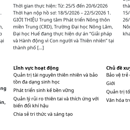
Thời gian thực hiện: Từ: 25/5 đến 20/6/2026
thà
 1.
Thời hạn nộp hồ sơ: 18/5/2026 – 22/5/2026 1.
15/
GIỚI THIỆU Trung tâm Phát triển Nông thôn
26/
m,
miền Trung (CRD), Trường Đại học Nông Lâm,
Nôn
p
Đại học Huế đang thực hiện dự án “Giải pháp
kha
ại
và Hành động vì Con người và Thiên nhiên” tại
thành phố […]
Lĩnh vực hoạt động
Chủ đề xu
Quản trị tài nguyên thiên nhiên và bảo
Bảo vệ trẻ
tồn đa dạng sinh học
Giới
ung
Phát triển sinh kế bền vững
Quản trị tố
Quản lý rủi ro thiên tai và thích ứng với
Văn hóa t
ân,
biến đổi khí hậu
Chia sẻ tri thức và sáng tạo