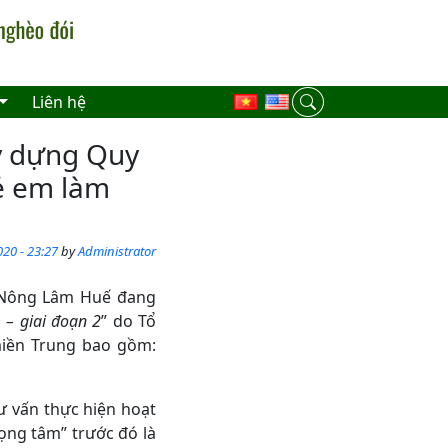
Liên hệ
ây dựng Quy
rẻ em làm
20 - 23:27
by
Administrator
c Nông Lâm Huế đang
 – giai đoạn 2
” do Tổ
 miền Trung bao gồm:
ư vấn thực hiện hoạt
rọng tâm” trước đó là