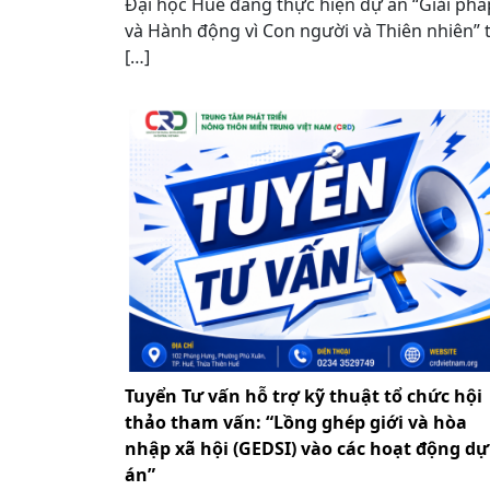
Đại học Huế đang thực hiện dự án “Giải phá
và Hành động vì Con người và Thiên nhiên” t
[…]
Tuyển Tư vấn hỗ trợ kỹ thuật tổ chức hội
thảo tham vấn: “Lồng ghép giới và hòa
nhập xã hội (GEDSI) vào các hoạt động dự
án”