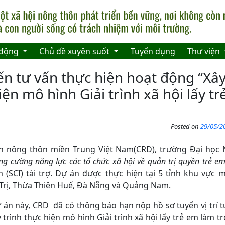
 động
Chủ đề xuyên suốt
Tuyển dụng
Thư viện
ển tư vấn thực hiện hoạt động “X
iện mô hình Giải trình xã hội lấy t
Posted on
29/05/20
ển nông thôn miền Trung Việt Nam(CRD), trường Đại họ
ng cường năng lực các tổ chức xã hội về quản trị quyền trẻ em
 (SCI) tài trợ. Dự án được thực hiện tại 5 tỉnh khu vực
Trị, Thừa Thiên Huế, Đà Nẵng và Quảng Nam.
án này, CRD đã có thông báo hạn nộp hồ sơ tuyển vị trí t
rình thực hiện mô hình Giải trình xã hội lấy trẻ em làm t