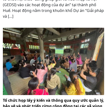
(GEDSI) vào các hoạt động của dự án” tại thành phố
Huế. Hoạt động nằm trong khuôn khổ Dự án “Giải pháp
và […]
Tổ chức họp lấy ý kiến và thông qua quy ước quản lý,
bảo vệ và phát triển rừng cộng đồng tại các xã vùng