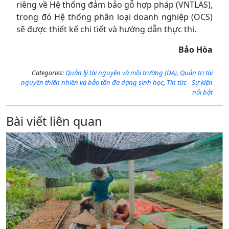
riêng về Hệ thống đảm bảo gỗ hợp pháp (VNTLAS),
trong đó Hệ thống phân loại doanh nghiệp (OCS)
sẽ được thiết kế chi tiết và hướng dẫn thực thi.
Bảo Hòa
Categories:
Quản lý tài nguyên và môi trường (DA)
,
Quản trị tài
nguyên thiên nhiên và bảo tồn đa dạng sinh học
,
Tin tức - Sự kiện
nổi bật
Bài viết liên quan