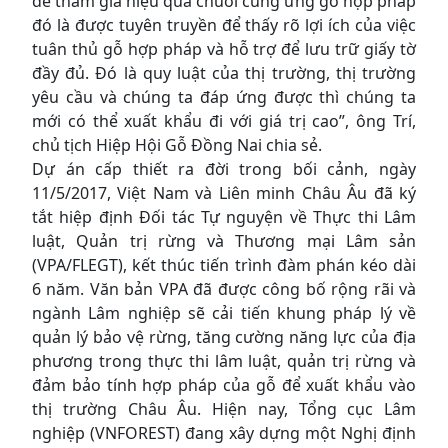
để tham gia hiệu quả chuỗi cung ứng gỗ hợp pháp
đó là được tuyên truyền để thấy rõ lợi ích của việc
tuân thủ gỗ hợp pháp và hỗ trợ để lưu trữ giấy tờ
đầy đủ. Đó là quy luật của thị trường, thị trường
yêu cầu và chúng ta đáp ứng được thì chúng ta
mới có thể xuất khẩu đi với giá trị cao”, ông Trí,
chủ tịch Hiệp Hội Gỗ Đồng Nai chia sẻ.
Dự án cấp thiết ra đời trong bối cảnh, ngày
11/5/2017, Việt Nam và Liên minh Châu Âu đã ký
tắt hiệp định Đối tác Tự nguyện về Thực thi Lâm
luật, Quản trị rừng và Thương mại Lâm sản
(VPA/FLEGT), kết thúc tiến trình đàm phán kéo dài
6 năm. Văn bản VPA đã được công bố rộng rãi và
ngành Lâm nghiệp sẽ cải tiến khung pháp lý về
quản lý bảo vệ rừng, tăng cường năng lực của địa
phương trong thực thi lâm luật, quản trị rừng và
đảm bảo tính hợp pháp của gỗ để xuất khẩu vào
thị trường Châu Âu. Hiện nay, Tổng cục Lâm
nghiệp (VNFOREST) đang xây dựng một Nghị định