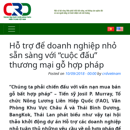
Skip to main content
Hỗ trợ để doanh nghiệp nhỏ
sẵn sàng với “cuộc đấu”
thương mại gỗ hợp pháp
Posted on
10/09/2018 - 00:00
by
crdvietnam
“Chúng ta phải chiến đấu với vấn nạn mua bán
gỗ bất hợp pháp” – Tiến sỹ Josil P. Murray, Tổ
chức Nông Lương Liên Hiệp Quốc (FAO), Văn
Phòng Khu Vực Châu Á và Thái Bình Dương,
BangKok, Thái Lan phát biểu như vậy tại hội
thảo khởi động dự án Hỗ trợ các doanh nghiệp
nhỏ tuân thủ những yêu cầu về gỗ hợp pháp để