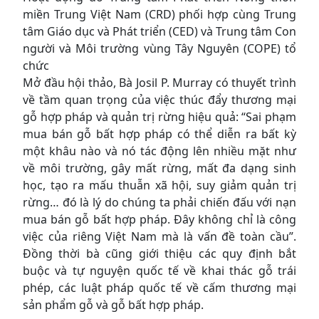
miền Trung Việt Nam (CRD) phối hợp cùng Trung
tâm Giáo dục và Phát triển (CED) và Trung tâm Con
người và Môi trường vùng Tây Nguyên (COPE) tổ
chức
Mở đầu hội thảo, Bà Josil P. Murray có thuyết trình
về tầm quan trọng của việc thúc đẩy thương mại
gỗ hợp pháp và quản trị rừng hiệu quả: “Sai phạm
mua bán gỗ bất hợp pháp có thể diễn ra bất kỳ
một khâu nào và nó tác động lên nhiều mặt như
về môi trường, gây mất rừng, mất đa dạng sinh
học, tạo ra mấu thuẫn xã hội, suy giảm quản trị
rừng… đó là lý do chúng ta phải chiến đấu với nạn
mua bán gỗ bất hợp pháp. Đây không chỉ là công
việc của riêng Việt Nam mà là vấn đề toàn cầu”.
Đồng thời bà cũng giới thiệu các quy định bắt
buộc và tự nguyện quốc tế về khai thác gỗ trái
phép, các luật pháp quốc tế về cấm thương mại
sản phẩm gỗ và gỗ bất hợp pháp.