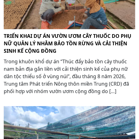
TRIỂN KHAI DỰ ÁN VƯỜN ƯƠM CÂY THUỐC DO PHỤ
NỮ QUẢN LÝ NHẰM BẢO TỒN RỪNG VÀ CẢI THIỆN
SINH KẾ CỘNG ĐỒNG
Trong khuôn khổ dự án “Thúc đẩy bảo tồn cây thuốc
nam bản địa gắn liền với cải thiện sinh kế của phụ nữ
dân tộc thiểu số ở vùng núi”, đầu tháng 8 năm 2026,
Trung tâm Phát triển Nông thôn miền Trung (CRD) đã
phối hợp với nhóm vườn ươm cộng đồng do […]