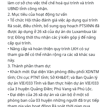
làm cơ sở cho việc thể chế hoá qui trình và trình
UBND tỉnh công nhận.
2. Mục tiêu của hoạt động tư vấn
• Tổ chức Hội thảo đánh giá việc áp dụng qui trình
Rà soát, điều chỉnh, bổ sung quy hoạch PTSXNN đã
được áp dụng ở 26 xã của dự án do Luxambua tài
trợ; Đồng thời thu nhận các ý kiến góp ý để nâng
cấp qui trình.
• Nâng cấp và hoàn thiện quy trình LKH có sự
tham gia để có thể nhân rộng ra các xã khác sau
này.
3. Thành phần tham dự:
• Khách mời: Đại diện Văn phòng điều phối XDNTM
tỉnh; Chi cục PTNT tỉnh; Sở KH&ĐT; và Ban Quản lý
dự án VIE/033 Tỉnh và Ban thực hiện dự án VIE/033
của 3 huyện Quảng Điền; Phú Vang và Phú Lộc.
• Đại diện của 26 xã dự án và cán bộ ở một số
phòng ban của 03 huyện những người đã trực tiếp
tham gia vào hoạt động Rà soát thời gian qua.