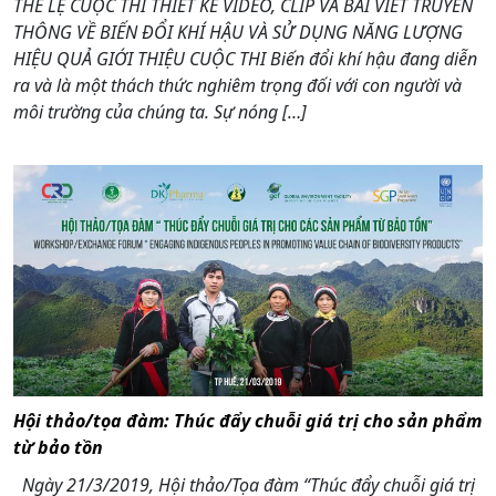
THỂ LỆ CUỘC THI THIẾT KẾ VIDEO, CLIP VÀ BÀI VIẾT TRUYỀN
THÔNG VỀ BIẾN ĐỔI KHÍ HẬU VÀ SỬ DỤNG NĂNG LƯỢNG
HIỆU QUẢ GIỚI THIỆU CUỘC THI Biến đổi khí hậu đang diễn
ra và là một thách thức nghiêm trọng đối với con người và
môi trường của chúng ta. Sự nóng […]
Hội thảo/tọa đàm: Thúc đẩy chuỗi giá trị cho sản phẩm
từ bảo tồn
Ngày 21/3/2019, Hội thảo/Tọa đàm “Thúc đẩy chuỗi giá trị