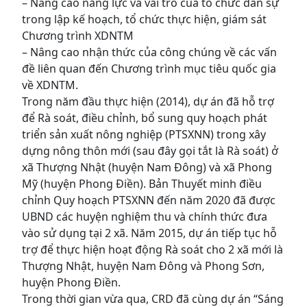
– Nâng cao năng lực và vai trò của tổ chức dân sự
trong lập kế hoạch, tổ chức thực hiện, giám sát
Chương trình XDNTM
– Nâng cao nhận thức của công chúng về các vấn
đề liên quan đến Chương trình mục tiêu quốc gia
về XDNTM.
Trong năm đầu thực hiện (2014), dự án đã hỗ trợ
để Rà soát, điều chỉnh, bổ sung quy hoạch phát
triển sản xuất nông nghiệp (PTSXNN) trong xây
dựng nông thôn mới (sau đây gọi tắt là Rà soát) ở
xã Thượng Nhật (huyện Nam Đông) và xã Phong
Mỹ (huyện Phong Điền). Bản Thuyết minh điều
chỉnh Quy hoạch PTSXNN đến năm 2020 đã được
UBND các huyện nghiệm thu và chính thức đưa
vào sử dụng tại 2 xã. Năm 2015, dự án tiếp tục hỗ
trợ để thực hiện hoạt động Rà soát cho 2 xã mới là
Thượng Nhật, huyện Nam Đông và Phong Sơn,
huyện Phong Điền.
Trong thời gian vừa qua, CRD đã cùng dự án “Sáng