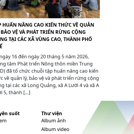
P HUẤN NÂNG CAO KIẾN THỨC VỀ QUẢN
, BẢO VỆ VÀ PHÁT TRIỂN RỪNG CỘNG
NG TẠI CÁC XÃ VÙNG CAO, THÀNH PHỐ
Ế
ngày 16 đến ngày 20 tháng 5 năm 2026,
ng tâm Phát triển Nông thôn miền Trung
D) đã tổ chức chuỗi tập huấn nâng cao kiến
c về quản lý, bảo vệ và phát triển rừng cộng
g tại các xã Long Quảng, xã A Lưới 4 và xã A
i 5, thành […]
yên suốt
Thư viện
 em
Album ảnh
Album video