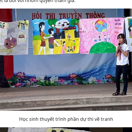
ệt là đối với nhóm quyền tham gia.
Học sinh thuyết trình phần dự thi vẽ tranh