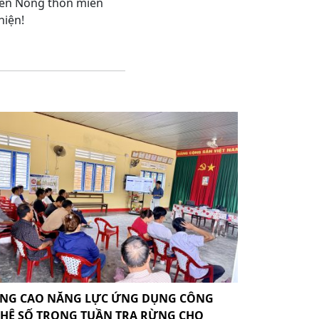
riển Nông thôn miền
hiện!
NG CAO NĂNG LỰC ỨNG DỤNG CÔNG
HỆ SỐ TRONG TUẦN TRA RỪNG CHO