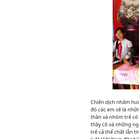
Chiến dịch nhằm hướ
đó các e
m sẽ là nhữn
thần và nhóm trẻ có 
thầy cô và những ng
trẻ cả thể chất lẫn 