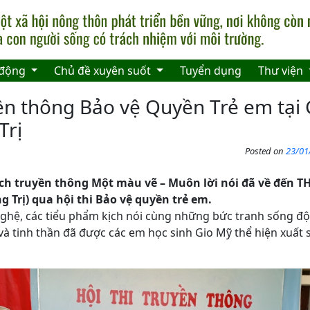
 động
Chủ đề xuyên suốt
Tuyển dụng
Thư viện
yền thông Bảo vệ Quyền Trẻ em tại 
Trị
Posted on
23/01
ịch truyền thông Một màu vẽ – Muôn lời nói đã về đến T
g Trị) qua hội thi Bảo vệ quyền trẻ em.
nghệ, các tiểu phẩm kịch nói cùng những bức tranh sống 
và tinh thần đã được các em học sinh Gio Mỹ thể hiện xuất