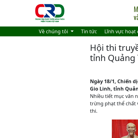
Skip to main content
Về chúng tôi
Tin tức
Lĩnh vực hoạt
Hội thi tru
tỉnh Quảng 
Ngày 18/1, Chiến d
Gio Linh, tỉnh Quản
Nhiều tiết mục văn 
trừng phạt thể chất 
thi.