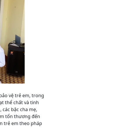
bảo vệ trẻ em, trong
t thể chất và tinh
, các bậc cha mẹ,
làm tổn thương đến
ền trẻ em theo pháp