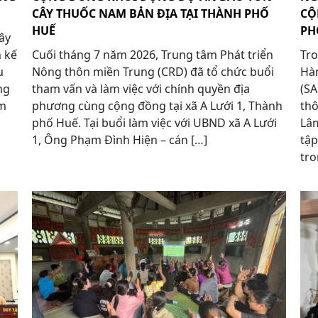
CÂY THUỐC NAM BẢN ĐỊA TẠI THÀNH PHỐ
CỘ
HUẾ
PH
ây
h kế
Cuối tháng 7 năm 2026, Trung tâm Phát triển
Tro
u
Nông thôn miền Trung (CRD) đã tổ chức buổi
Hàn
ng
tham vấn và làm việc với chính quyền địa
(S
óm
phương cùng cộng đồng tại xã A Lưới 1, Thành
thô
phố Huế. Tại buổi làm việc với UBND xã A Lưới
Lâm
1, Ông Phạm Đình Hiện – cán […]
tậ
tro