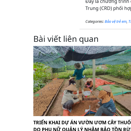
Đây là chương trình 
Trung (CRD) phối hợ
Categories:
Bảo vệ trẻ em
,
T
Bài viết liên quan
TRIỂN KHAI DỰ ÁN VƯỜN ƯƠM CÂY THU
DO PHỤ NỮ QUẢN LÝ NHẰM BẢO TỒN R