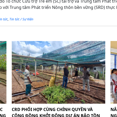
do Tổ chức Cứu trợ Trẻ em (SC) tài trợ và Trung tâm Phát t
p với Trung tâm Phát triển Nông thôn bền vững (SRD) thực 
in tức
,
Tin tức / Sự Kiện
ỐC
CRD PHỐI HỢP CÙNG CHÍNH QUYỀN VÀ
NÂ
ỪNG
CỘNG ĐỒNG KHỞI ĐỘNG DỰ ÁN BẢO TỒN
NG