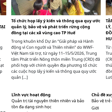
Tổ chức họp lấy ý kiến và thông qua quy ước
TẬ
TẠI
quản lý, bảo vệ và phát triển rừng cộng
LÝ
đồng tại các xã vùng cao TP Huế
ĐỒ
HU
Trong khuôn khổ Dự án “Giải pháp và Hành
ng
động vì Con người và Thiên nhiên” do WWF-
Từ 
Việt Nam tài trợ, từ ngày 11–15/5/2026, Trung
Tru
c
tâm Phát triển Nông thôn miền Trung (CRD) đã
(CR
oạt
phối hợp với chính quyền địa phương tổ chức
thứ
áp
các cuộc họp lấy ý kiến và thông qua quy ước
đồn
quản […]
Lướ
Lĩnh vực hoạt động
Chủ đề xu
Quản trị tài nguyên thiên nhiên và bảo
Bảo vệ trẻ
tồn đa dạng sinh học
Giới