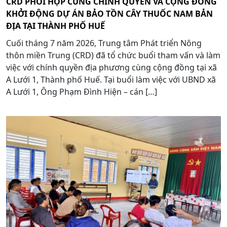
CRD PHỐI HỢP CÙNG CHÍNH QUYỀN VÀ CỘNG ĐỒNG
KHỞI ĐỘNG DỰ ÁN BẢO TỒN CÂY THUỐC NAM BẢN
ĐỊA TẠI THÀNH PHỐ HUẾ
Cuối tháng 7 năm 2026, Trung tâm Phát triển Nông
thôn miền Trung (CRD) đã tổ chức buổi tham vấn và làm
việc với chính quyền địa phương cùng cộng đồng tại xã
A Lưới 1, Thành phố Huế. Tại buổi làm việc với UBND xã
A Lưới 1, Ông Phạm Đình Hiện – cán […]