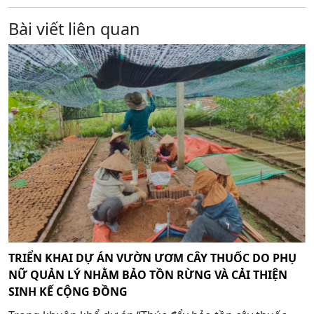
Bài viết liên quan
TRIỂN KHAI DỰ ÁN VƯỜN ƯƠM CÂY THUỐC DO PHỤ
NỮ QUẢN LÝ NHẰM BẢO TỒN RỪNG VÀ CẢI THIỆN
SINH KẾ CỘNG ĐỒNG