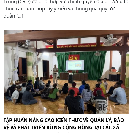
Trung (CRD) đã phối hợp với chính quyền địa phương tổ
chức các cuộc họp lấy ý kiến và thông qua quy ước
quản […]
TẬP HUẤN NÂNG CAO KIẾN THỨC VỀ QUẢN LÝ, BẢO
VỆ VÀ PHÁT TRIỂN RỪNG CỘNG ĐỒNG TẠI CÁC XÃ