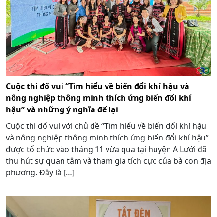
Cuộc thi đố vui “Tìm hiểu về biến đổi khí hậu và
nông nghiệp thông minh thích ứng biến đổi khí
hậu” và những ý nghĩa để lại
Cuộc thi đố vui với chủ đề “Tìm hiểu về biến đổi khí hậu
và nông nghiệp thông minh thích ứng biến đổi khí hậu”
được tổ chức vào tháng 11 vừa qua tại huyện A Lưới đã
thu hút sự quan tâm và tham gia tích cực của bà con địa
phương. Đây là […]