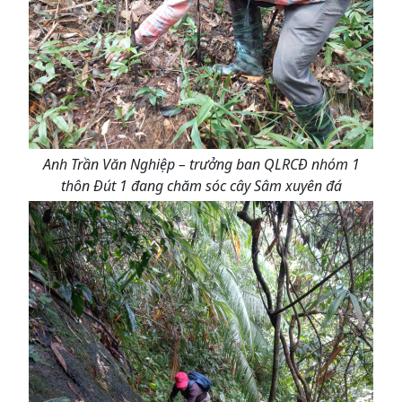
Anh Trần Văn Nghiệp – trưởng ban QLRCĐ nhóm 1
thôn Đút 1 đang chăm sóc cây Sâm xuyên đá