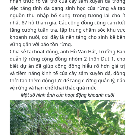
nhận thức rõ vai trò của cây sâm xuyên đá trong
việc tăng tính đa dạng sinh học của rừng và tạo
nguồn thu nhập bổ sung trong tương lai cho ít
nhất 87 hộ tham gia. Các cộng đồng cũng cam kết
tăng cường tuần tra, tập trung chăm sóc khu vực
khoanh nuôi, coi đây là nền tảng cho sinh kế bền
vững gắn với bảo tồn rừng.
Chia sẻ tại hoạt động, anh Hồ Văn Hất, Trưởng Ban
quản lý rừng cộng đồng nhóm 2 thôn Đút 1, cho
biết dự án đã giúp cộng đồng hiểu rõ hơn giá trị
và tiềm năng kinh tế của cây sâm xuyên đá, đồng
thời tạo thêm động lực để tăng cường quản lý, bảo
vệ rừng và hạn chế khai thác quá mức.
Một số hình ảnh của hoạt động khoanh nuôi