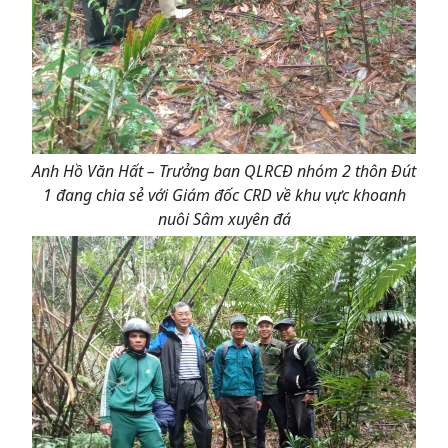
Anh Hồ Văn Hất – Trưởng ban QLRCĐ nhóm 2 thôn Đút
1 đang chia sẻ với Giám đốc CRD về khu vực khoanh
nuôi Sâm xuyên đá