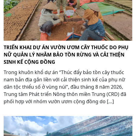
TRIỂN KHAI DỰ ÁN VƯỜN ƯƠM CÂY THUỐC DO PHỤ
NỮ QUẢN LÝ NHẰM BẢO TỒN RỪNG VÀ CẢI THIỆN
SINH KẾ CỘNG ĐỒNG
Trong khuôn khổ dự án “Thúc đẩy bảo tồn cây thuốc
nam bản địa gắn liền với cải thiện sinh kế của phụ nữ
dân tộc thiểu số ở vùng núi”, đầu tháng 8 năm 2026,
Trung tâm Phát triển Nông thôn miền Trung (CRD) đã
phối hợp với nhóm vườn ươm cộng đồng do […]