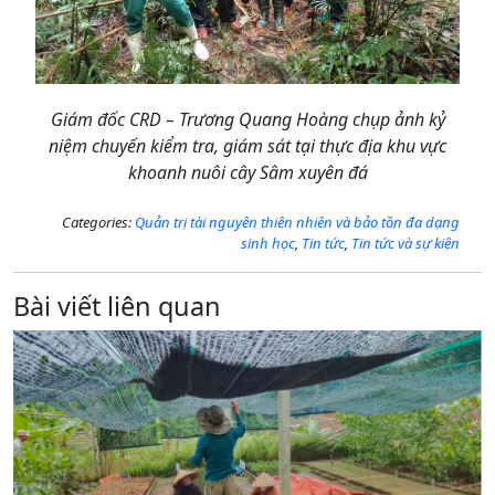
Giám đốc CRD – Trương Quang Hoàng chụp ảnh kỷ
niệm chuyến kiểm tra, giám sát tại thực địa khu vực
khoanh nuôi cây Sâm xuyên đá
Categories:
Quản trị tài nguyên thiên nhiên và bảo tồn đa dạng
sinh học
,
Tin tức
,
Tin tức và sự kiện
Bài viết liên quan