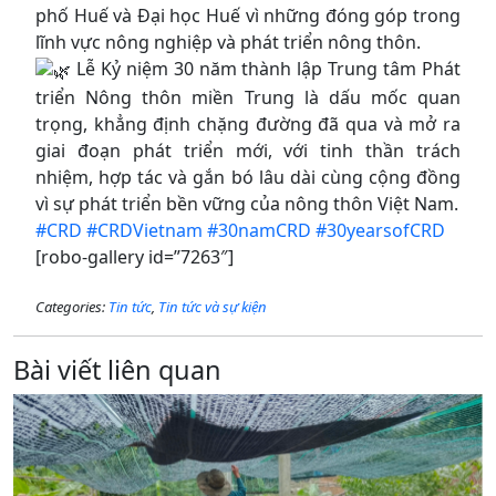
phố Huế và Đại học Huế vì những đóng góp trong
lĩnh vực nông nghiệp và phát triển nông thôn.
Lễ Kỷ niệm 30 năm thành lập Trung tâm Phát
triển Nông thôn miền Trung là dấu mốc quan
trọng, khẳng định chặng đường đã qua và mở ra
giai đoạn phát triển mới, với tinh thần trách
nhiệm, hợp tác và gắn bó lâu dài cùng cộng đồng
vì sự phát triển bền vững của nông thôn Việt Nam.
#CRD
#CRDVietnam
#30namCRD
#30yearsofCRD
[robo-gallery id=”7263″]
Categories:
Tin tức
,
Tin tức và sự kiện
Bài viết liên quan