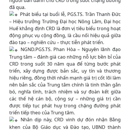
người dân dành cho CRD trong suốt chặng đường
đã qua.
Phát biểu tại buổi lễ, PGS.TS. Trần Thanh Đức
– Hiệu trưởng Trường Đại học Nông Lâm, Đại học
Huế khẳng định CRD là đơn vị tiêu biểu trong hoạt
động phục vụ cộng đồng, là cầu nối hiệu quả giữa
đào tạo – nghiên cứu – thực tiễn phát triển.
NGND.PGS.TS. Phan Hòa – Nguyên lãnh đạo
Trung tâm – đánh giá cao những nỗ lực bền bỉ của
CRD trong suốt 30 năm qua để từng bước phát
triển, xây dựng được bản sắc, uy tín và thương
hiệu riêng, đồng thời nhấn mạnh giá trị cốt lõi làm
nên bản sắc của Trung tâm chính là tinh thần gắn
bó, nghĩa tình, trách nhiệm và sự đoàn kết giữa
các thế hệ cán bộ, cộng sự – những giá trị cần
được tiếp tục phát huy trong chặng đường phát
triển tiếp theo của Trung tâm.
Nhân dịp này, CRD vinh dự đón nhận Bằng
khen của Bộ Giáo dục và Đào tạo, UBND thành