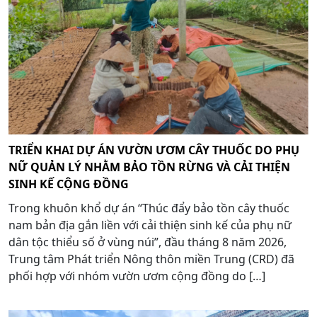
TRIỂN KHAI DỰ ÁN VƯỜN ƯƠM CÂY THUỐC DO PHỤ
NỮ QUẢN LÝ NHẰM BẢO TỒN RỪNG VÀ CẢI THIỆN
SINH KẾ CỘNG ĐỒNG
Trong khuôn khổ dự án “Thúc đẩy bảo tồn cây thuốc
nam bản địa gắn liền với cải thiện sinh kế của phụ nữ
dân tộc thiểu số ở vùng núi”, đầu tháng 8 năm 2026,
Trung tâm Phát triển Nông thôn miền Trung (CRD) đã
phối hợp với nhóm vườn ươm cộng đồng do […]