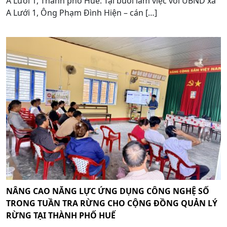
A Lưới 1, Thành phố Huế. Tại buổi làm việc với UBND xã
A Lưới 1, Ông Phạm Đình Hiện – cán […]
NÂNG CAO NĂNG LỰC ỨNG DỤNG CÔNG NGHỆ SỐ
TRONG TUẦN TRA RỪNG CHO CỘNG ĐỒNG QUẢN LÝ
RỪNG TẠI THÀNH PHỐ HUẾ