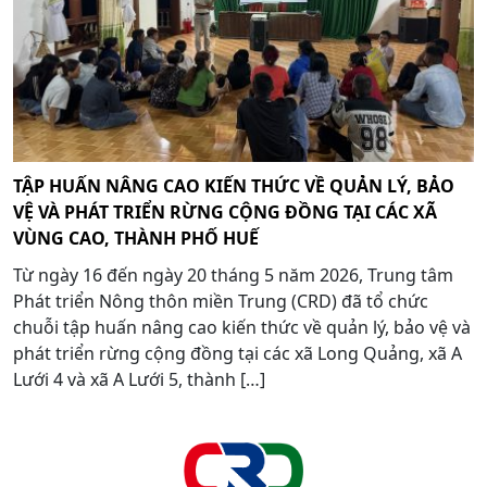
TẬP HUẤN NÂNG CAO KIẾN THỨC VỀ QUẢN LÝ, BẢO
VỆ VÀ PHÁT TRIỂN RỪNG CỘNG ĐỒNG TẠI CÁC XÃ
VÙNG CAO, THÀNH PHỐ HUẾ
Từ ngày 16 đến ngày 20 tháng 5 năm 2026, Trung tâm
Phát triển Nông thôn miền Trung (CRD) đã tổ chức
chuỗi tập huấn nâng cao kiến thức về quản lý, bảo vệ và
phát triển rừng cộng đồng tại các xã Long Quảng, xã A
Lưới 4 và xã A Lưới 5, thành […]