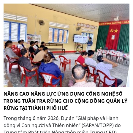
NÂNG CAO NĂNG LỰC ỨNG DỤNG CÔNG NGHỆ SỐ
TRONG TUẦN TRA RỪNG CHO CỘNG ĐỒNG QUẢN LÝ
RỪNG TẠI THÀNH PHỐ HUẾ
Trong tháng 6 năm 2026, Dự án “Giải pháp và Hành
động vì Con người và Thiên nhiên” (SAPAN/TOPP) do
Trung tâm Phát triển Nông thôn miền Trung (CRD),