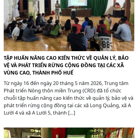
TẬP HUẤN NÂNG CAO KIẾN THỨC VỀ QUẢN LÝ, BẢO
VỆ VÀ PHÁT TRIỂN RỪNG CỘNG ĐỒNG TẠI CÁC XÃ
VÙNG CAO, THÀNH PHỐ HUẾ
Từ ngày 16 đến ngày 20 tháng 5 năm 2026, Trung tâm
Phát triển Nông thôn miền Trung (CRD) đã tổ chức
chuỗi tập huấn nâng cao kiến thức về quản lý, bảo vệ và
phát triển rừng cộng đồng tại các xã Long Quảng, xã A
Lưới 4 và xã A Lưới 5, thành […]