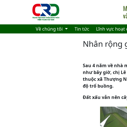
Skip to main content
Về chúng tôi
Tin tức
Lĩnh vực hoạt
Nhân rộng g
Sau 4 năm về nhà m
như bây giờ, chị Lê
thuộc xã Thượng N
độ trổ buồng.
Đất xấu vẫn nên câ