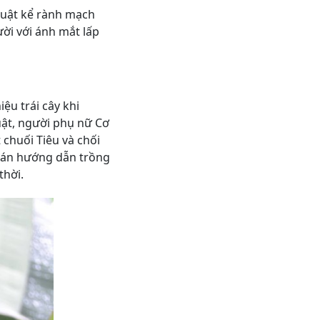
huật kể rành mạch
ời với ánh mắt lấp
ệu trái cây khi
uật, người phụ nữ Cơ
 chuối Tiêu và chối
ự án hướng dẫn trồng
thời.