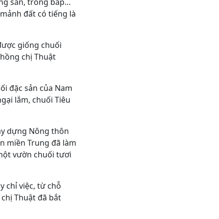
ồng sắn, trồng bắp…
 mảnh đất có tiếng là
được giống chuối
 chồng chị Thuật
huối đặc sản của Nam
ngại lắm, chuối Tiêu
xây dựng Nông thôn
ôn miền Trung đã làm
một vườn chuối tươi
 chỉ việc, từ chỗ
 chị Thuật đã bắt