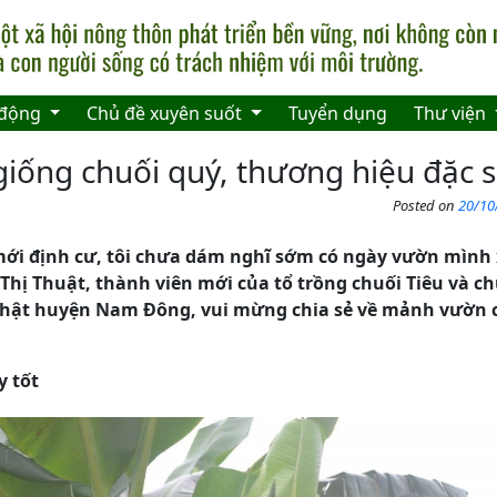
 động
Chủ đề xuyên suốt
Tuyển dụng
Thư viện
iống chuối quý, thương hiệu đặc s
Posted on
20/10
ới định cư, tôi chưa dám nghĩ sớm có ngày vườn mình 
 Thị Thuật, thành viên mới của tổ trồng chuối Tiêu và c
hật huyện Nam Đông, vui mừng chia sẻ về mảnh vườn c
y tốt