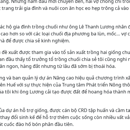
 trắng. Những năm đầu mới chuyển đến, hai vợ chồng chỉ tr
t trang trải gia đình và nuôi con ăn học eo hẹp trông cả vào
các hộ gia đình trồng chuối như ông Lê Thanh Lương nhân 
tế cao hơn so với các loại chuối địa phương ba lùn, mốc… vợ
à để được chia sẻ kinh nghiệm.
ủ đề xuất được tham gia vào tổ sản xuất trồng hai giống c
Ban đầu thấy tổ trưởng tổ trồng chuối chia sẻ tôi cũng nghi 
 ăn ngon, hàng đắt nhưng từ lâu đã sớm bị thoái hóa.
g và ban quản lý dự án Nâng cao hiệu quả chương trình 
hiên Huế với sự thực hiện của Trung tâm Phát triển Nông th
của tôi khi ông Lương cải tạo được đất để hoang hóa thành 
ủa dự án hỗ trợ giống, được cán bộ CRD tập huấn và cầm tay
hay đổi sinh kế để hỗ trợ thêm cuộc sống còn nhiều vất vả
 cuốc đào hố bón phân đầu tiên.