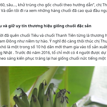
×60, sâu…, khử trùng cho gốc chuối theo hướng dẫn”, chị T
 Và dẫn tôi đi ra xem những hàng chuối đã cao quá đầu ngư
 và giữ uy tín thương hiệu giống chuối đặc sản
 đã quên chuối Tiêu và chuối Thanh Tiên từng là thương hi
am Đông như niềm tự hào. Ý nghĩ đó càng thôi thúc chị Th
khó là một trong số 10 hộ dân mới tham gia vào tổ sản xuất
g Nhật . Trước đó năm 2016, tổ chỉ mới có 4 người được d
theo sáng kiến phục tráng lại hai giống chuối nức tiếng một 