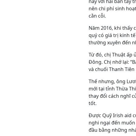
này với hai bàn tay
nên chi phí sinh hoạ
cằn cỗi.
Năm 2016, khi thấy 
quý có giá trị kinh 
thường xuyên đến nh
Từ đó, chị Thuật ấp 
Đông. Chị nhớ lại: “
và chuối Thanh Tiên
Thế nhưng, ông Lươn
mới tại tỉnh Thừa T
thay đổi cách nghĩ 
tốt.
Được Quỹ Irish aid c
nghi ngại đến muốn t
đầu bằng những nhát