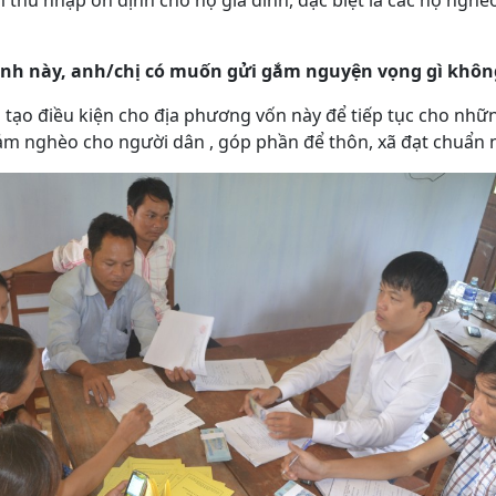
êm thu nhập ổn định cho hộ gia đình, đặc biệt là các hộ ngh
nh này, anh/chị có muốn gửi gắm nguyện vọng gì khôn
n tạo điều kiện cho địa phương vốn này để tiếp tục cho nhữ
ảm nghèo cho người dân , góp phần để thôn, xã đạt chuẩn