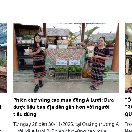
Phiên chợ vùng cao mùa đông A Lưới: Đưa
TỔ
N
dược liệu bản địa đến gần hơn với người
TR
tiêu dùng
QU
Từ ngày 28 đến 30/11/2025, tại Quảng trường A
Tro
n
Lưới, xã A Lưới 2, Phiên chợ vùng cao mùa
Na