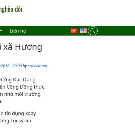
Liên hệ
ại xã Hương
/2018 - 00:00
by
crdvietnam
 Rừng Đặc Dụng
iển Cộng Đồng thực
ốn nhỏ môi trường
h.
ốn tín dụng xoay
ương Lộc và xã