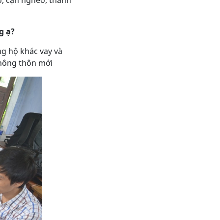
èo, cận nghèo, thanh
g ạ?
ng hộ khác vay và
 nông thôn mới