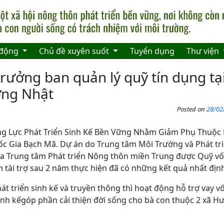
 động
Chủ đề xuyên suốt
Tuyển dụng
Thư viện
rưởng ban quản lý quỹ tín dụng t
ợng Nhật
Posted on
28/02
g Lực Phát Triển Sinh Kế Bền Vững Nhằm Giảm Phụ Thuộc
 Gia Bạch Mã. Dự án do Trung tâm Môi Trường và Phát tr
của Trung tâm Phát triển Nông thôn miền Trung được Quỹ v
m tài trợ sau 2 năm thực hiện đã có những kết quả nhất địn
át triển sinh kế và truyền thông thì hoạt động hỗ trợ vay v
inh kếgóp phần cải thiện đời sống cho bà con thuộc 2 xã H