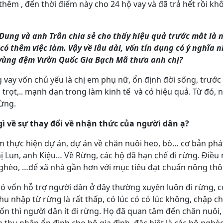
thêm , đến thời điểm này cho 24 hộ vay và đã trả hết rồi k
Dung và anh Trân chia sẻ cho thấy hiệu quả trước mắt là 
có thêm việc làm. Vậy về lâu dài, vốn tín dụng có ý nghĩa 
 vùng đệm Vườn Quốc Gia Bạch Mã thưa anh chị?
 vay vốn chủ yếu là chị em phụ nữ, ổn định đời sống, trước
 trọt,.. mạnh dạn trong làm kinh tế và có hiệu quả. Từ đó,
rừng.
gì về sự thay đổi về nhận thức của người dân ạ?
thực hiện dự án, dự án về chăn nuôi heo, bò… cơ bản phát 
hị Lun, anh Kiệu… Về Rừng, các hộ đã hạn chế đi rừng. Điề
ghèo, …để xã nhà gần hơn với mục tiêu đạt chuẩn nông thô
 có vốn hỗ trợ người dân ở đây thường xuyên luôn đi rừng, 
hu nhập từ rừng là rất thấp, có lúc có có lúc không, chập c
ốn thì người dân ít đi rừng. Họ đã quan tâm đến chăn nuôi,