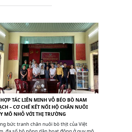
 HỢP TÁC LIÊN MINH VỖ BÉO BÒ NAM
ẠCH – CƠ CHẾ KẾT NỐI HỘ CHĂN NUÔI
Y MÔ NHỎ VỚI THỊ TRƯỜNG
ng bức tranh chăn nuôi bò thịt của Việt
m, đa số hộ nông dân hoạt động ở quy mô