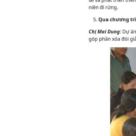
lãi và phát triển th
niên đi rừng.
Qua chương trì
Chị Mai Dung
: Dự á
góp phần xóa đói gi