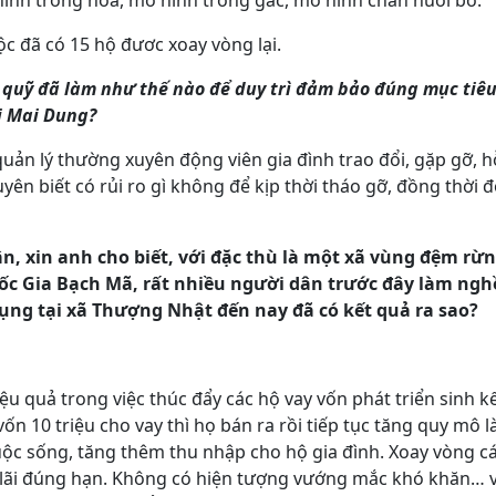
hình trồng hoa, mô hình trồng gấc, mô hình chăn nuôi bò.
c đã có 15 hộ đươc xoay vòng lại.
 quỹ đã làm như thế nào để duy trì đảm bảo đúng mục tiêu
ị Mai Dung?
quản lý thường xuyên động viên gia đình trao đổi, gặp gỡ, 
yên biết có rủi ro gì không để kịp thời tháo gỡ, đồng thời đ
ân, xin anh cho biết, với đặc thù là một xã vùng đệm r
ốc Gia Bạch Mã, rất nhiều người dân trước đây làm nghề
dụng tại xã Thượng Nhật đến nay đã có kết quả ra sao?
ệu quả trong việc thúc đẩy các hộ vay vốn phát triển sinh kế
vốn 10 triệu cho vay thì họ bán ra rồi tiếp tục tăng quy mô l
uộc sống, tăng thêm thu nhập cho hộ gia đình. Xoay vòng cá
n, lãi đúng hạn. Không có hiện tượng vướng mắc khó khăn…