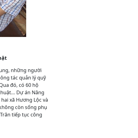
hật
Dung, những người
công tác quản lý quỹ
 Qua đó, có 60 hộ
 thuật… Dự án Nâng
 hai xã Hương Lộc và
 không còn sống phụ
Trân tiếp tục công