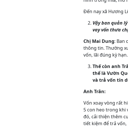
hình trồng mía, mô 
Đến nay xã Hương Lộ
Vậy ban quản lý
vay vốn thưa ch
Chị Mai Dung
: Ban 
thông tin. Thường xu
vốn, lãi đúng kỳ hạn.
Thế còn anh Tr
thể là Vườn Qu
và trả vốn tín 
Anh Trân:
Vốn xoay vòng rất hi
5 con heo trong khi 
đó, cải thiện thêm c
tiết kiệm để trả vố