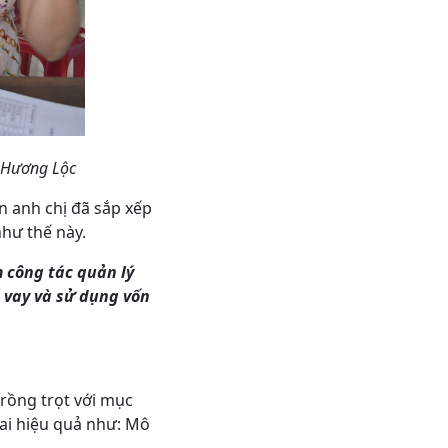
xã Hương Lộc
n anh chị đã sắp xếp
như thế này.
m công tác quản lý
 vay và sử dụng vốn
rồng trọt với mục
hai hiệu quả như: Mô