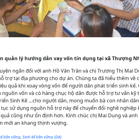
n quản lý hướng dẫn vay vốn tín dụng tại xã Thượng N
uyện ngắn đối với anh Hồ Văn Trân và chị Trương Thị Mai 
 hỗ trợ tại địa phương cho dự án. Chúng ta đã hiểu thêm về 
ệu quả khi xoay vòng vốn để người dân phát triển sinh kế.
n nguồn vốn và có hàng chục hộ dân được hỗ trợ tư vấn kỹ
riển Sinh Kế …cho người dân, mong muốn bà con nhân dân
 tục sử dụng nguồn hỗ trợ này để chuyển đổi nghề nghiệp
 quả cũng như ổn định hơn. Kính chúc chị Mai Dung và anh 
ăm mới an khang thịnh vượng.
 kế bền vững
,
Sinh kế bền vững (DA)