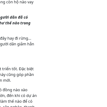
hông còn hộ nào vay
người dân đã có
như thế nào trong
 đây hay đi rừng…
 người dân giảm hẳn
triển tốt. Đặc biệt
u này cũng góp phần
n mới.
có đồng nào xào
hờn, đến khi có dự án
 làm thế nào để có