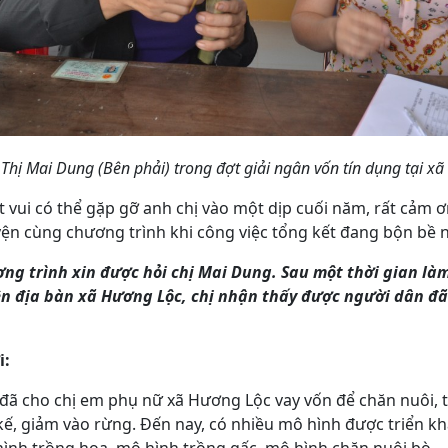
Thị Mai Dung (Bên phải) trong đợt giải ngân vốn tín dụng tại 
t vui có thể gặp gỡ anh chị vào một dịp cuối năm, rất cảm ơ
yện cùng chương trình khi công việc tổng kết đang bộn bề 
ơng trình xin được hỏi chị Mai Dung. Sau một thời gian là
ên địa bàn xã Hương Lộc, chị nhận thấy được người dân đã
i:
ã cho chị em phụ nữ xã Hương Lộc vay vốn để chăn nuôi, t
 kế, giảm vào rừng. Đến nay, có nhiều mô hình được triển k