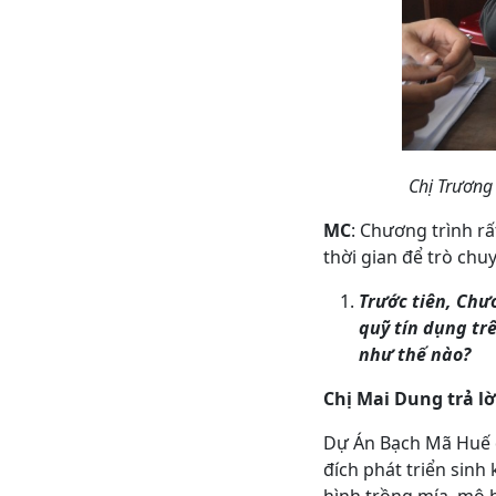
Chị Trương 
MC
: Chương trình rấ
thời gian để trò chu
Trước tiên, Chư
quỹ tín dụng tr
như thế nào?
Chị Mai Dung trả lờ
Dự Án Bạch Mã Huế đ
đích phát triển sinh