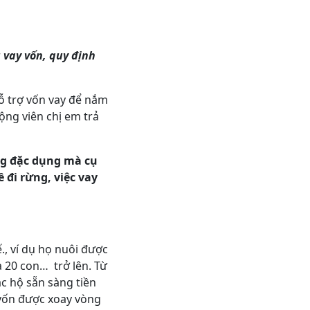
 vay vốn, quy định
hỗ trợ vốn vay để nắm
ộng viên chị em trả
ừng đặc dụng mà cụ
 đi rừng, việc vay
., ví dụ họ nuôi được
à 20 con… trở lên. Từ
c hộ sẵn sàng tiền
 vốn được xoay vòng