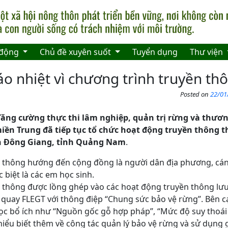
 động
Chủ đề xuyên suốt
Tuyển dụng
Thư viện
o nhiệt vì chương trình truyền th
Posted on
22/01
Tăng cường thực thi lâm nghiệp, quản trị rừng và thươ
iền Trung đã tiếp tục tổ chức hoạt động truyền thông th
n Đông Giang, tỉnh Quảng Nam
.
 thông hướng đến cộng đồng là người dân địa phương, cán
 biệt là các em học sinh.
 thông được lồng ghép vào các hoạt động truyền thông lưu
 quay FLEGT với thông điệp “Chung sức bảo vệ rừng”. Bên cạ
học bổ ích như “Nguồn gốc gỗ hợp pháp”, “Mức độ suy tho
iểu biết thêm về công tác quản lý bảo vệ rừng và sử dụng 