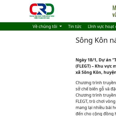
Skip to main content
Về chúng tôi
Tin tức
Lĩnh vực hoạt
Sông Kôn ná
Ngày 18/1, Dự án “
(FLEGT) – Khu vực m
xã Sông Kôn, huyệ
Chương trình truyền
sở chế biến gỗ và đặc
Chương trình truyền
FLEGT, trò chơi vòng
mang lại nhiều bài 
đến cho cộng đồng h