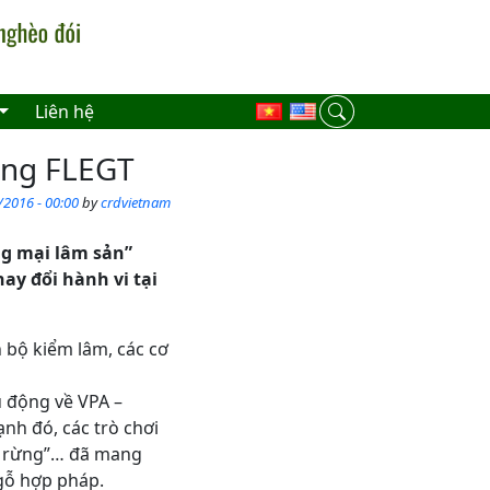
Liên hệ
ông FLEGT
/2016 - 00:00
by
crdvietnam
ng mại lâm sản”
ay đổi hành vi tại
 bộ kiểm lâm, các cơ
 động về VPA –
nh đó, các trò chơi
ái rừng”… đã mang
gỗ hợp pháp.