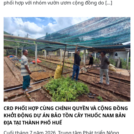
phối hợp với nhóm vườn ươm cộng đồng do […]
CRD PHỐI HỢP CÙNG CHÍNH QUYỀN VÀ CỘNG ĐỒNG
KHỞI ĐỘNG DỰ ÁN BẢO TỒN CÂY THUỐC NAM BẢN
ĐỊA TẠI THÀNH PHỐ HUẾ
Cuối tháng 7 năm 2026, Trung tâm Phát triển Nông