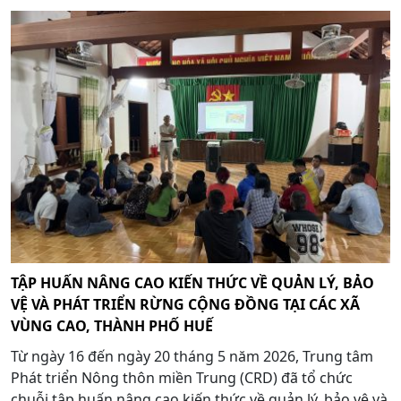
TẬP HUẤN NÂNG CAO KIẾN THỨC VỀ QUẢN LÝ, BẢO
VỆ VÀ PHÁT TRIỂN RỪNG CỘNG ĐỒNG TẠI CÁC XÃ
VÙNG CAO, THÀNH PHỐ HUẾ
Từ ngày 16 đến ngày 20 tháng 5 năm 2026, Trung tâm
Phát triển Nông thôn miền Trung (CRD) đã tổ chức
chuỗi tập huấn nâng cao kiến thức về quản lý, bảo vệ và