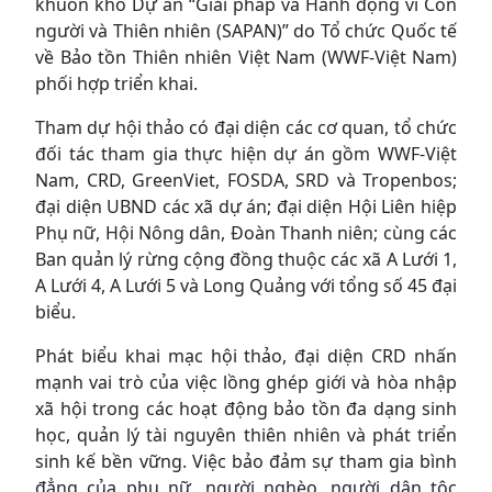
khuôn khổ Dự án “Giải pháp và Hành động vì Con
người và Thiên nhiên (SAPAN)” do Tổ chức Quốc tế
về Bảo tồn Thiên nhiên Việt Nam (WWF-Việt Nam)
phối hợp triển khai.
Tham dự hội thảo có đại diện các cơ quan, tổ chức
đối tác tham gia thực hiện dự án gồm WWF-Việt
Nam, CRD, GreenViet, FOSDA, SRD và Tropenbos;
đại diện UBND các xã dự án; đại diện Hội Liên hiệp
Phụ nữ, Hội Nông dân, Đoàn Thanh niên; cùng các
Ban quản lý rừng cộng đồng thuộc các xã A Lưới 1,
A Lưới 4, A Lưới 5 và Long Quảng với tổng số 45 đại
biểu.
Phát biểu khai mạc hội thảo, đại diện CRD nhấn
mạnh vai trò của việc lồng ghép giới và hòa nhập
xã hội trong các hoạt động bảo tồn đa dạng sinh
học, quản lý tài nguyên thiên nhiên và phát triển
sinh kế bền vững. Việc bảo đảm sự tham gia bình
đẳng của phụ nữ, người nghèo, người dân tộc