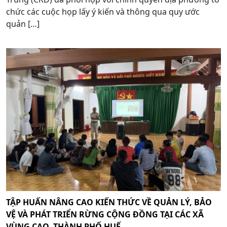
chức các cuộc họp lấy ý kiến và thông qua quy ước
quản […]
TẬP HUẤN NÂNG CAO KIẾN THỨC VỀ QUẢN LÝ, BẢO
VỆ VÀ PHÁT TRIỂN RỪNG CỘNG ĐỒNG TẠI CÁC XÃ
VÙNG CAO, THÀNH PHỐ HUẾ