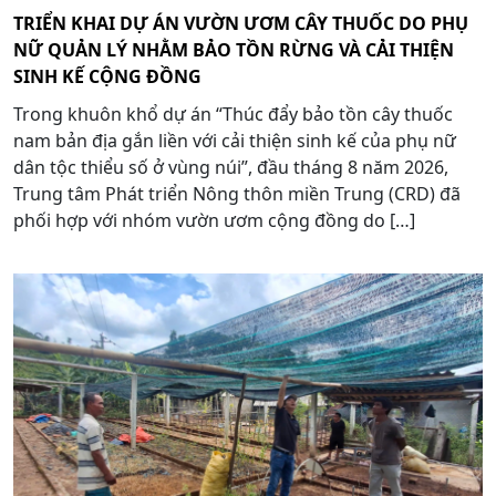
TRIỂN KHAI DỰ ÁN VƯỜN ƯƠM CÂY THUỐC DO PHỤ
NỮ QUẢN LÝ NHẰM BẢO TỒN RỪNG VÀ CẢI THIỆN
SINH KẾ CỘNG ĐỒNG
Trong khuôn khổ dự án “Thúc đẩy bảo tồn cây thuốc
nam bản địa gắn liền với cải thiện sinh kế của phụ nữ
dân tộc thiểu số ở vùng núi”, đầu tháng 8 năm 2026,
Trung tâm Phát triển Nông thôn miền Trung (CRD) đã
phối hợp với nhóm vườn ươm cộng đồng do […]