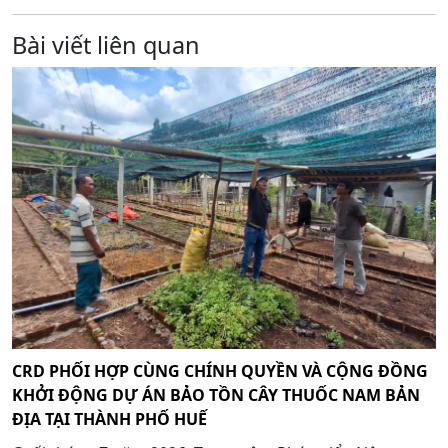
Bài viết liên quan
CRD PHỐI HỢP CÙNG CHÍNH QUYỀN VÀ CỘNG ĐỒNG
KHỞI ĐỘNG DỰ ÁN BẢO TỒN CÂY THUỐC NAM BẢN
ĐỊA TẠI THÀNH PHỐ HUẾ