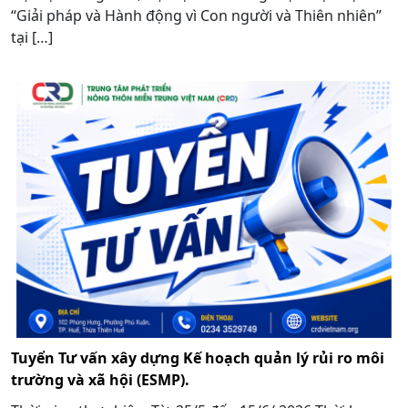
“Giải pháp và Hành động vì Con người và Thiên nhiên”
tại […]
Tuyển Tư vấn xây dựng Kế hoạch quản lý rủi ro môi
trường và xã hội (ESMP).