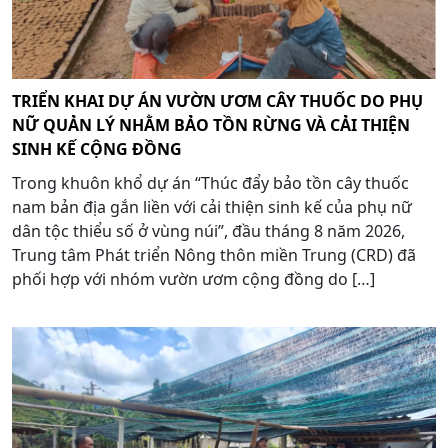
TRIỂN KHAI DỰ ÁN VƯỜN ƯƠM CÂY THUỐC DO PHỤ
NỮ QUẢN LÝ NHẰM BẢO TỒN RỪNG VÀ CẢI THIỆN
SINH KẾ CỘNG ĐỒNG
Trong khuôn khổ dự án “Thúc đẩy bảo tồn cây thuốc
nam bản địa gắn liền với cải thiện sinh kế của phụ nữ
dân tộc thiểu số ở vùng núi”, đầu tháng 8 năm 2026,
Trung tâm Phát triển Nông thôn miền Trung (CRD) đã
phối hợp với nhóm vườn ươm cộng đồng do […]