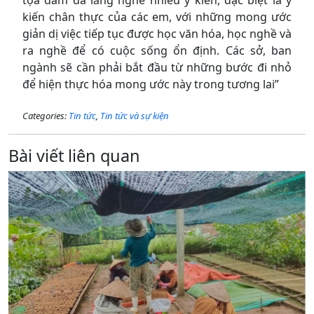
tọa đàm đã lắng nghe nhiều ý kiến, đặc biệt là ý
kiến chân thực của các em, với những mong ước
giản dị việc tiếp tục được học văn hóa, học nghề và
ra nghề để có cuộc sống ổn định. Các sở, ban
ngành sẽ cần phải bắt đầu từ những bước đi nhỏ
để hiện thực hóa mong ước này trong tương lai”
Categories:
Tin tức
,
Tin tức và sự kiện
Bài viết liên quan