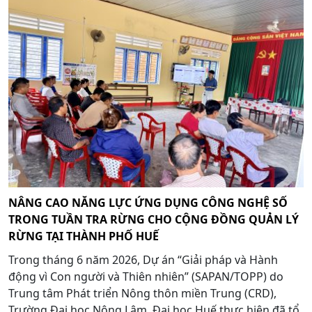
NÂNG CAO NĂNG LỰC ỨNG DỤNG CÔNG NGHỆ SỐ
TRONG TUẦN TRA RỪNG CHO CỘNG ĐỒNG QUẢN LÝ
RỪNG TẠI THÀNH PHỐ HUẾ
Trong tháng 6 năm 2026, Dự án “Giải pháp và Hành
động vì Con người và Thiên nhiên” (SAPAN/TOPP) do
Trung tâm Phát triển Nông thôn miền Trung (CRD),
Trường Đại học Nông Lâm, Đại học Huế thực hiện đã tổ