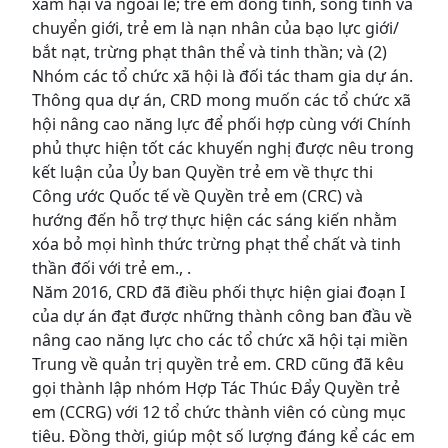
xâm hại và ngoài lề; trẻ em đồng tính, song tính và
chuyển giới, trẻ em là nạn nhân của bạo lực giới/
bắt nạt, trừng phạt thân thể và tinh thần; và (2)
Nhóm các tổ chức xã hội là đối tác tham gia dự án.
Thông qua dự án, CRD mong muốn các tổ chức xã
hội nâng cao năng lực để phối hợp cùng với Chính
phủ thực hiện tốt các khuyến nghị được nêu trong
kết luận của Ủy ban Quyền trẻ em về thực thi
Công ước Quốc tế về Quyền trẻ em (CRC) và
hướng đến hỗ trợ thực hiện các sáng kiến nhằm
xóa bỏ mọi hình thức trừng phạt thể chất và tinh
thần đối với trẻ em., .
Năm 2016, CRD đã điều phối thực hiện giai đoạn I
của dự án đạt được những thành công ban đầu về
nâng cao năng lực cho các tổ chức xã hội tại miền
Trung về quản trị quyền trẻ em. CRD cũng đã kêu
gọi thành lập nhóm Hợp Tác Thúc Đẩy Quyền trẻ
em (CCRG) với 12 tổ chức thành viên có cùng mục
tiêu. Đồng thời, giúp một số lượng đáng kể các em