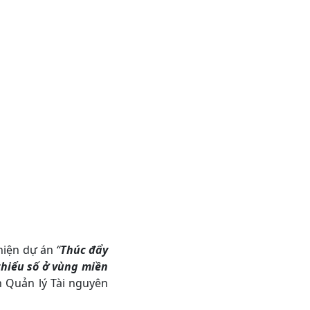
 hiện dự án
“
Thúc đẩy
thiểu số ở vùng miền
 Quản lý Tài nguyên