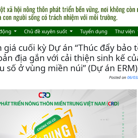
 động
Chủ đề xuyên suốt
Tuyển dụng
Thư viện
 giá cuối kỳ Dự án “Thúc đẩy bảo 
ản địa gắn với cải thiện sinh kế c
ểu số ở vùng miền núi” (Dự án ERM)
Posted on
06/03