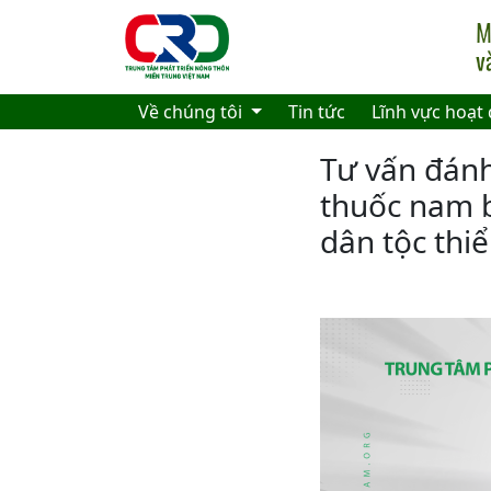
Skip to main content
Về chúng tôi
Tin tức
Lĩnh vực hoạt
Tư vấn đánh
thuốc nam b
dân tộc thi