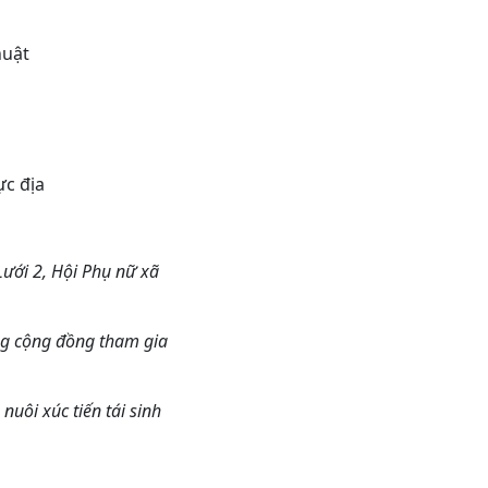
huật
ực địa
Lưới 2, Hội Phụ nữ xã
ng cộng đồng tham gia
uôi xúc tiến tái sinh