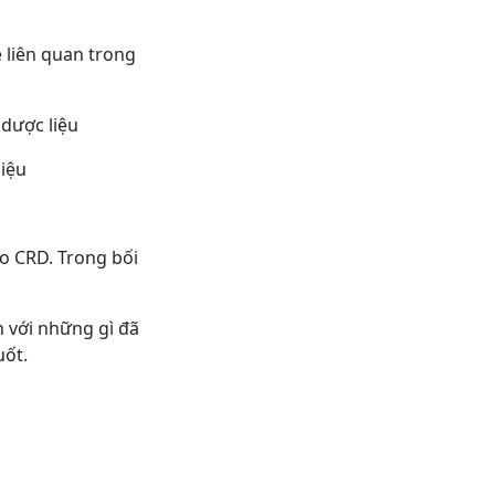
 liên quan trong
 dược liệu
liệu
o CRD. Trong bối
h với những gì đã
uốt.