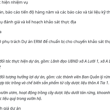
c hiện nhiệm vụ
 án, báo cáo tiến độ hàng năm và các báo cáo và tài liệu kỹ t
ụ đánh giá và kế hoạch khảo sát thực địa
a
D phụ trách Dự án ERM để chuẩn bị cho chuyến khảo sát th
ối tác thực hiện dự án, gồm: Lãnh đạo UBND xã A Lưới 1, xã A 
2
đối tượng hưởng lợi dự án, gồm: các thành viên Ban Quản lý rừ
ợp tác trồng và chế biến sản phẩm từ cây dược liệu thôn A Tia 1.
 vườn ươm, hoạt động trồng cây dược liệu dưới tán rừng, khoanh n
c liệu quý trong vườn hộ.
nh giá dự án