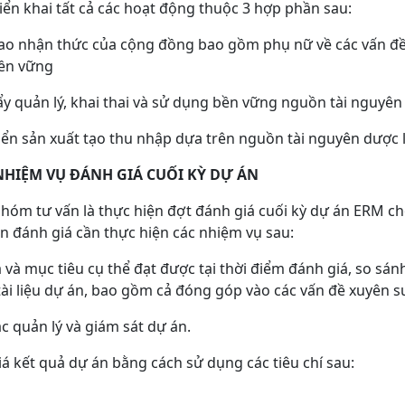
iển khai tất cả các hoạt động thuộc 3 hợp phần sau:
cao nhận thức của cộng đồng bao gồm phụ nữ về các vấn đề
bền vững
ẩy quản lý, khai thai và sử dụng bền vững nguồn tài nguyên
iển sản xuất tạo thu nhập dựa trên nguồn tài nguyên dược 
NHIỆM VỤ ĐÁNH GIÁ CUỐI KỲ DỰ ÁN
nhóm tư vấn là thực hiện đợt đánh giá cuối kỳ dự án ERM ch
n đánh giá cần thực hiện các nhiệm vụ sau:
ả và mục tiêu cụ thể đạt được tại thời điểm đánh giá, so sán
 tài liệu dự án, bao gồm cả đóng góp vào các vấn đề xuyên s
ác quản lý và giám sát dự án.
iá kết quả dự án bằng cách sử dụng các tiêu chí sau: