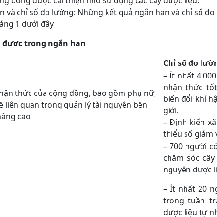
ng đồng được cải thiện nhờ sử dụng các cây dược liệu.
n và chỉ số đo lường: Những kết quả ngắn hạn và chỉ số đo
bảng 1 dưới đây
t được trong ngắn hạn
Chỉ số đo lườ
– Ít nhất 4.00
nhận thức tố
Nhận thức của cộng đồng, bao gồm phụ nữ,
biến đổi khí h
ề liên quan trong quản lý tài nguyên bền
giới.
nâng cao
– Định kiến xã
thiểu số giảm 
– 700 người có
chăm sóc cây 
nguyên dược li
– Ít nhất 20 
trong tuần t
dược liệu tự n