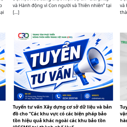
p
và Hành động vì Con người và Thiên nhiên” tại
và 
ại
[…]
thà
Tuyển tư vấn Xây dựng cơ sở dữ liệu và bản
Tu
đồ cho “Các khu vực có các biện pháp bảo
vậ
tồn hiệu quả khác ngoài các khu bảo tồn
hà