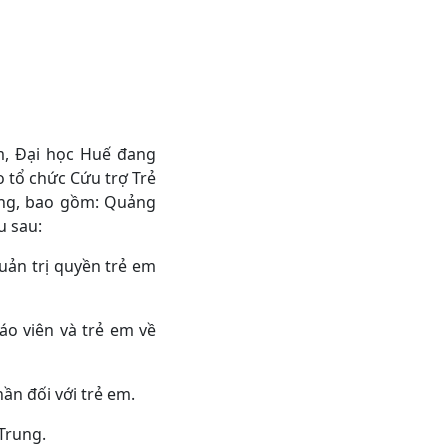
m, Đại học Huế đang
o tổ chức Cứu trợ Trẻ
rung, bao gồm: Quảng
u sau:
uản trị quyền trẻ em
áo viên và trẻ em về
ần đối với trẻ em.
Trung.