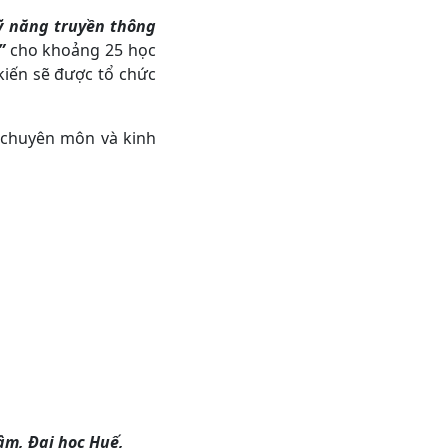
ỹ năng truyền thông
”
cho khoảng 25 học
 kiến sẽ được tổ chức
 chuyên môn và kinh
âm, Đại học Huế,