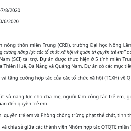
-7/8/2020
0/6/2020
ển nông thôn miền Trung (CRD), trường Đại học Nông Lâ
g cường năng lực các tổ chức xã hội về quản trị quyền trẻ em”
d
 Nam (SCI) tài trợ. Dự án được thực hiện ở 5 tỉnh miền T
ừa Thiên Huế, Đà Nẵng và Quảng Nam. Dự án có các mục tiê
 và tăng cường hợp tác của các tổ chức xã hội (TCXH) về Q
c và năng lực cho cha mẹ, người làm công tác trẻ em, gi
uan đến quyền trẻ em.
i quyền trẻ em và Phòng chống trừng phạt thể chất, tinh th
i và chia sẻ giữa các thành viên Nhóm hợp tác QTQTE miền 