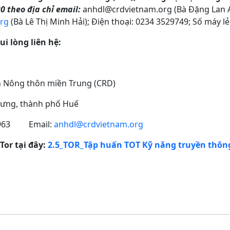
0 theo địa chỉ email:
anhdl@crdvietnam.org (Bà Đặng Lan A
rg
(Bà Lê Thị Minh Hải); Điện thoại: 0234 3529749; Số máy lẻ
vui lòng liên hệ:
n Nông thôn miền Trung (CRD)
Hưng, thành phố Huế
69963 Email:
anhdl@crdvietnam.org
Tor tại đây:
2.5_TOR_Tập huấn TOT Kỹ năng truyền thông