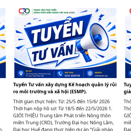
Tuyển Tư vấn xây dựng Kế hoạch quản lý rủi
Tu
ro môi trường và xã hội (ESMP).
gi
Thời gian thực hiện: Từ: 25/5 đến 15/6/ 2026
Thờ
Thời hạn nộp hồ sơ: Từ 18/5 đến 22/5/2026 1.
Thờ
1.
GIỚI THIỆU Trung tâm Phát triển Nông thôn
GIỚ
miền Trung (CRD), Trường Đại học Nông Lâm,
miề
m,
Đại học Huế đang thực hiện dự án “Giải pháp
Đại