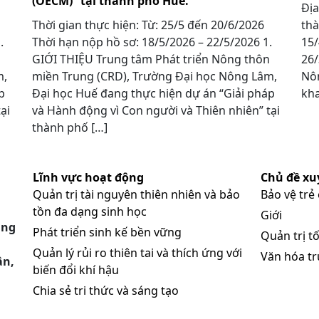
(OECM)” tại thành phố Huế.
Địa
Thời gian thực hiện: Từ: 25/5 đến 20/6/2026
thà
 1.
Thời hạn nộp hồ sơ: 18/5/2026 – 22/5/2026 1.
15/
GIỚI THIỆU Trung tâm Phát triển Nông thôn
26/
m,
miền Trung (CRD), Trường Đại học Nông Lâm,
Nôn
p
Đại học Huế đang thực hiện dự án “Giải pháp
kha
ại
và Hành động vì Con người và Thiên nhiên” tại
thành phố […]
Lĩnh vực hoạt động
Chủ đề xu
Quản trị tài nguyên thiên nhiên và bảo
Bảo vệ trẻ
tồn đa dạng sinh học
Giới
ung
Phát triển sinh kế bền vững
Quản trị tố
Quản lý rủi ro thiên tai và thích ứng với
Văn hóa t
ân,
biến đổi khí hậu
Chia sẻ tri thức và sáng tạo