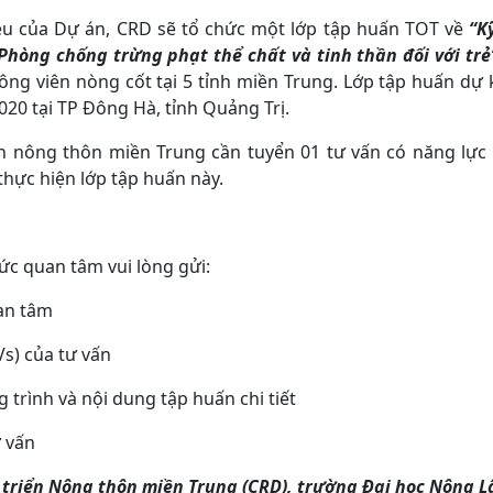
êu của Dự án, CRD sẽ tổ chức một lớp tập huấn TOT về
“K
 Phòng chống trừng phạt thể chất và tinh thần đối với trẻ
hông viên nòng cốt tại 5 tỉnh miền Trung. Lớp tập huấn dự
020 tại TP Đông Hà, tỉnh Quảng Trị.
ển nông thôn miền Trung cần tuyển 01 tư vấn có năng lực
hực hiện lớp tập huấn này.
ức quan tâm vui lòng gửi:
uan tâm
Vs) của tư vấn
 trình và nội dung tập huấn chi tiết
ư vấn
triển Nông thôn miền Trung (CRD), trường Đại học Nông L