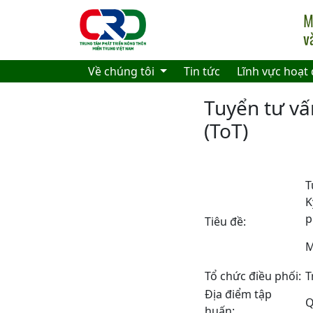
Skip to main content
Về chúng tôi
Tin tức
Lĩnh vực hoạt
Tuyển tư v
(ToT)
T
K
p
Tiêu đề:
M
Tổ chức điều phối:
T
Địa điểm tập
Q
huấn: