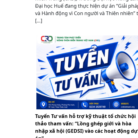
Đại học Huế đang thực hiện dự án “Giải phá
và Hành động vì Con người và Thiên nhiên” t
[…]
Tuyển Tư vấn hỗ trợ kỹ thuật tổ chức hội
thảo tham vấn: “Lồng ghép giới và hòa
nhập xã hội (GEDSI) vào các hoạt động dự