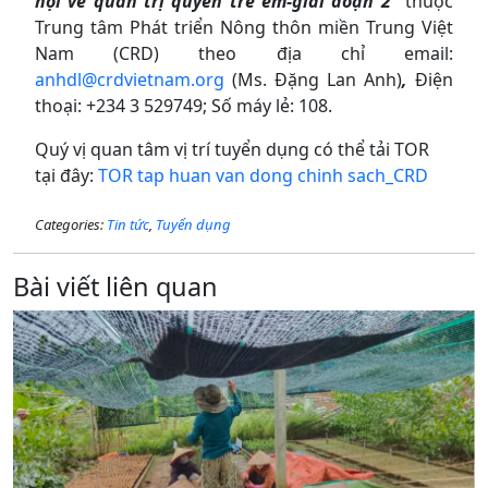
hội về quản trị quyền trẻ em-giai đoạn 2”
thuộc
Trung tâm Phát triển Nông thôn miền Trung Việt
Nam (CRD) theo địa chỉ email:
anhdl@crdvietnam.org
(Ms. Đặng Lan Anh)
,
Điện
thoại: +234 3 529749; Số máy lẻ: 108.
Quý vị quan tâm vị trí tuyển dụng có thể tải TOR
tại đây:
TOR tap huan van dong chinh sach_CRD
Categories:
Tin tức
,
Tuyển dụng
Bài viết liên quan