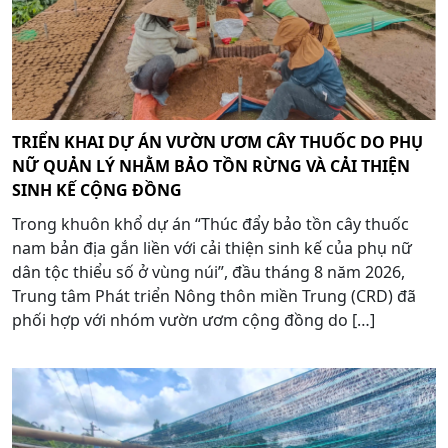
TRIỂN KHAI DỰ ÁN VƯỜN ƯƠM CÂY THUỐC DO PHỤ
NỮ QUẢN LÝ NHẰM BẢO TỒN RỪNG VÀ CẢI THIỆN
SINH KẾ CỘNG ĐỒNG
Trong khuôn khổ dự án “Thúc đẩy bảo tồn cây thuốc
nam bản địa gắn liền với cải thiện sinh kế của phụ nữ
dân tộc thiểu số ở vùng núi”, đầu tháng 8 năm 2026,
Trung tâm Phát triển Nông thôn miền Trung (CRD) đã
phối hợp với nhóm vườn ươm cộng đồng do […]