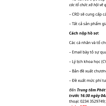
các tổ chức xã hội về 
– CRD sẽ cung cấp các
– Tất cả sản phẩm 
Cách nộp hồ sơ:
Các cá nhân và tổ ch
– Email bày tỏ sự q
– Lý lịch khoa học (
– Bản đề xuất chương
– Đề xuất mức phí t
đến
Trung tâm Phát 
trước 16:30 ngày 04
thoại: 0234 3529749; 