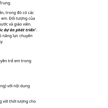
Trung.
n, trong đó có các
ẻ em. Đối tượng của
nước và giáo viên.
c dự án phát triển
“.
ó năng lực chuyên
y.
uyền trẻ em trong
ing) với nội dung
g với thời lượng cho