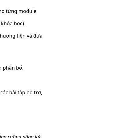
 cho từng module
 khóa học).
 phương tiện và đưa
n phân bổ.
các bài tập bổ trợ,
ăng cường năng lực