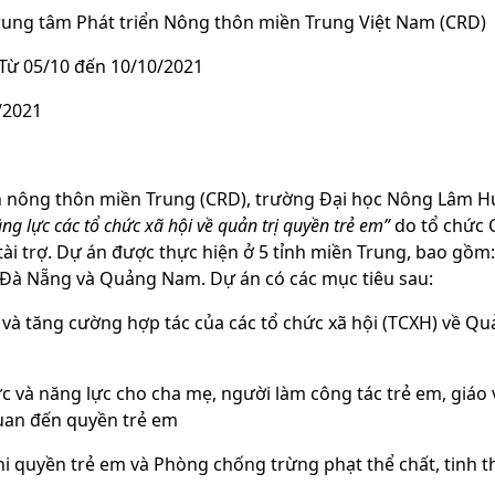
: Trung tâm Phát triển Nông thôn miền Trung Việt Nam (CRD)
n: Từ 05/10 đến 10/10/2021
0/2021
n nông thôn miền Trung (CRD), trường Đại học Nông Lâm Hu
g lực các tổ chức xã hội về quản trị quyền trẻ em”
do tổ chức 
) tài trợ. Dự án được thực hiện ở 5 tỉnh miền Trung, bao g
, Đà Nẵng và Quảng Nam. Dự án có các mục tiêu sau:
và tăng cường hợp tác của các tổ chức xã hội (TCXH) về Qu
 và năng lực cho cha mẹ, người làm công tác trẻ em, giáo 
uan đến quyền trẻ em
i quyền trẻ em và Phòng chống trừng phạt thể chất, tinh th