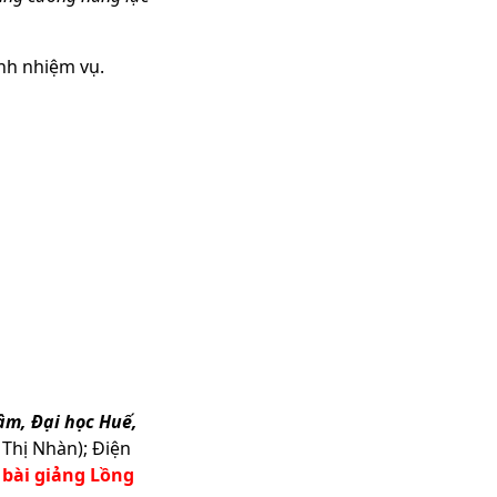
̀nh nhiệm vụ.
âm, Đại học Huế,
Thị Nhàn); Điện
 bài giảng Lồng