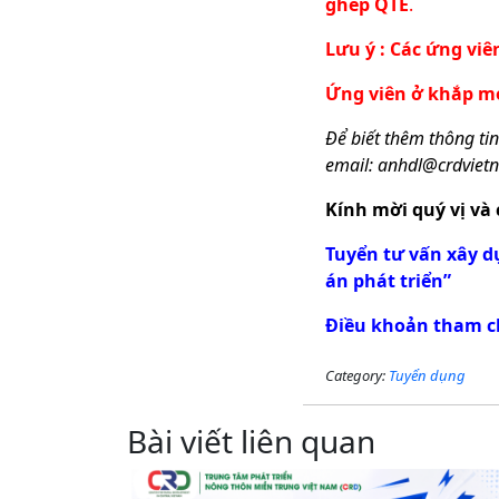
ghép QTE
.
Lưu ý : Các ứng viê
Ứng viên ở khắp mọ
Để biết thêm thông tin
email:
anhdl@crdviet
Kính mời quý vị và 
Tuyển tư vấn xây
án phát triển”
Điều khoản tham c
Category:
Tuyển dụng
Bài viết liên quan