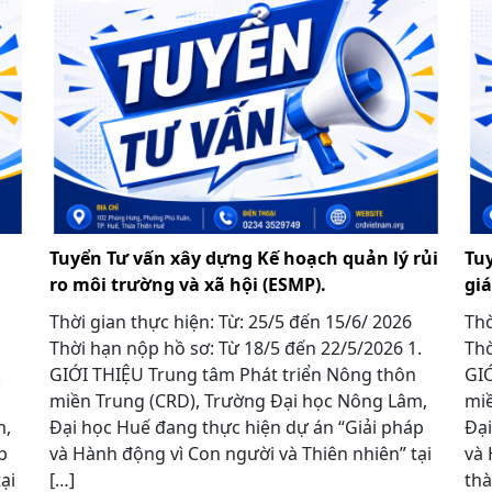
Tuyển Tư vấn xây dựng Kế hoạch quản lý rủi
Tu
ro môi trường và xã hội (ESMP).
gi
Thời gian thực hiện: Từ: 25/5 đến 15/6/ 2026
Thờ
Thời hạn nộp hồ sơ: Từ 18/5 đến 22/5/2026 1.
Thờ
1.
GIỚI THIỆU Trung tâm Phát triển Nông thôn
GIỚ
miền Trung (CRD), Trường Đại học Nông Lâm,
miề
m,
Đại học Huế đang thực hiện dự án “Giải pháp
Đại
p
và Hành động vì Con người và Thiên nhiên” tại
và 
ại
[…]
thà