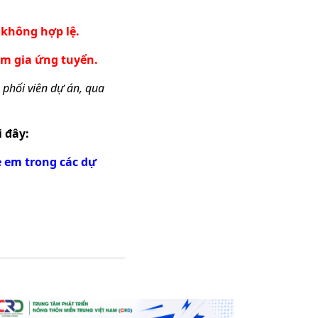
 không hợp lệ.
m gia ứng tuyển.
u phối viên dự án, qua
i đây:
ẻ em trong các dự