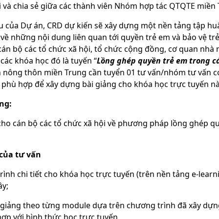
i và chia sẻ giữa các thành viên Nhóm hợp tác QTQTE miền 
u của Dự án, CRD dự kiến sẽ xây dựng một nền tảng tập huấ
 về những nội dung liên quan tới quyền trẻ em và bảo vệ tr
cán bộ các tổ chức xã hội, tổ chức cộng đồng, cơ quan nhà 
các khóa học đó là tuyến “
Lồng ghép quyền trẻ em trong cá
n nông thôn miền Trung cần tuyển 01 tư vấn/nhóm tư vấn c
phù hợp để xây dựng bài giảng cho khóa học trực tuyến nà
ng:
cho cán bộ các tổ chức xã hội về phương pháp lồng ghép q
 của tư vấn
ình chi tiết cho khóa học trực tuyến (trên nền tảng e-learn
ây;
i giảng theo từng module dựa trên chương trình đã xây dựn
ợp với hình thức học trực tuyến