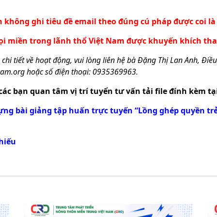
n không ghi tiêu đề email theo đúng cú pháp được coi là
i miền trong lãnh thổ Việt Nam được khuyến khích tha
 chi tiết về hoạt động, vui lòng liên hệ bà Đặng Thị Lan Anh, Điề
nam.org
hoặc số điện thoại: 0935369963.
các bạn quan tâm vị trí tuyển tư vấn tải file đính kèm tạ
 dựng bài giảng tập huấn trực tuyến “Lồng ghép quyền tr
hiếu