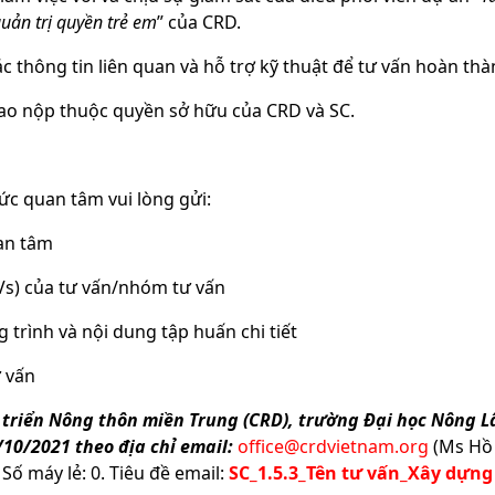
quản trị quyền trẻ em
” của CRD.
 thông tin liên quan và hỗ trợ kỹ thuật để tư vấn hoàn tha
giao nộp thuộc quyền sở hữu của CRD và SC.
ức quan tâm vui lòng gửi:
uan tâm
CVs) của tư vấn/nhóm tư vấn
 trình và nội dung tập huấn chi tiết
ư vấn
triển Nông thôn miền Trung (CRD), trường Đại học Nông L
/10/2021 theo địa chỉ email:
office@crdvietnam.org
(Ms Hồ 
Số máy lẻ: 0. Tiêu đề email:
SC_1.5.3_Tên tư vấn_Xây dựng