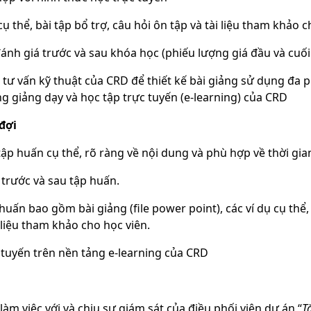
 cụ thể, bài tập bổ trợ, câu hỏi ôn tập và tài liệu tham khảo
ánh giá trước và sau khóa học (phiếu lượng giá đầu và cuối
ị tư vấn kỹ thuật của CRD để thiết kế bài giảng sử dụng đa
ng giảng dạy và học tập trực tuyến (e-learning) của CRD
đợi
ập huấn cụ thể, rõ ràng về nội dung và phù hợp về thời gia
 trước và sau tập huấn.
 huấn bao gồm bài giảng (file power point), các ví dụ cụ thể, 
i liệu tham khảo cho học viên.
 tuyến trên nền tảng e-learning của CRD
 làm việc với và chịu sự giám sát của điều phối viên dự án “
T