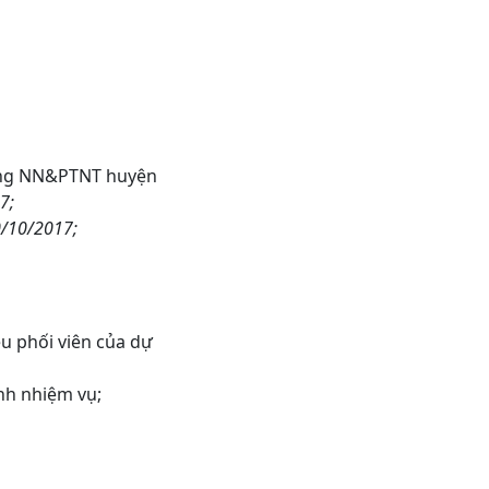
Phòng NN&PTNT huyện
7;
0/10/2017;
ều phối viên của dự
nh nhiệm vụ;