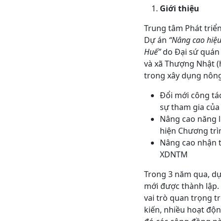
Giới thiệu
Trung tâm Phát triể
Dự án
“Nâng cao hiệu
Huế”
do Đại sứ quán 
và xã Thượng Nhật (h
trong xây dụng nông
Đổi mới công tá
sự tham gia của
Nâng cao năng l
hiện Chương trì
Nâng cao nhận t
XDNTM
Trong 3 năm qua, dự a
mới được thành lập
vai trò quan trọng t
kiến, nhiều hoạt độ