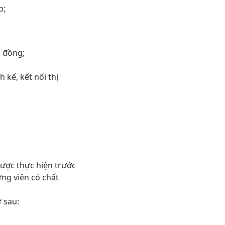
p;
 đồng;
ế, kết nối thị
được thực hiện trước
 ứng viên có chất
ư sau: