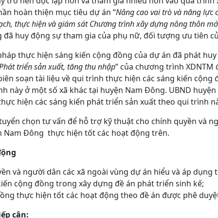
ày trở nên độc lập hơn và tham gia nhiều hơn vào qua trì
hần hoàn thiện mục tiêu dự án “
Nâng cao vai trò và năng lực cu
hoạch, thực hiện và giám sát Chương trình xây dựng nông thôn mớ
 đã huy động sự tham gia của phụ nữ, đối tượng ưu tiên củ
g pháp thực hiện sáng kiến cộng đồng của dự án đã phát huy
Phát triển sản xuất, tăng thu nhập
” của chương trình XDNTM 
ẽ biên soạn tài liệu về qui trình thực hiện các sáng kiến cộng 
nh này ở một số xã khác tại huyện Nam Đông. UBND huyện
thực hiện các sáng kiến phát triển sản xuất theo qui trình na
tuyển chọn tư vấn để hỗ trợ kỹ thuật cho chính quyền và ng
ện Nam Đông thực hiện tốt các hoạt động trên.
động
yền và người dân các xã ngoài vùng dự án hiểu và áp dụn
kiến cộng đồng trong xây dựng đề án phát triển sinh kế;
ồng thực hiện tốt các hoạt động theo đề án được phê duyệ
́p cận: