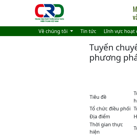
Skip to main content
Về chúng tôi
Tin tức
Lĩnh vực hoạt
Tuyển chuyê
phương phá
T
Tiêu đề
h
Tổ chức điều phối
T
Địa điểm
H
Thời gian thực
T
hiện