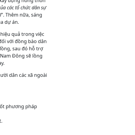
nh xây dựng nông thôn
̉a các tổ chức dân sự
i
”. Thêm nữa, sáng
a dự án.
 hiệu quả trong việc
đối với đồng bào dân
đồng, sau đó hỗ trợ
 Nam Đông sẽ lồng
̀y.
ười dân các xã ngoài
g tốt phương pháp
t.