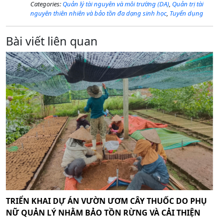
Categories:
Quản lý tài nguyên và môi trường (DA)
,
Quản trị tài
nguyên thiên nhiên và bảo tồn đa dạng sinh học
,
Tuyển dụng
Bài viết liên quan
TRIỂN KHAI DỰ ÁN VƯỜN ƯƠM CÂY THUỐC DO PHỤ
NỮ QUẢN LÝ NHẰM BẢO TỒN RỪNG VÀ CẢI THIỆN