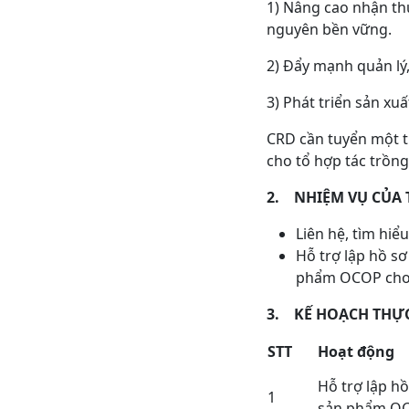
1) Nâng cao nhận th
nguyên bền vững.
2) Đẩy mạnh quản lý,
3) Phát triển sản xu
CRD cần tuyển một t
cho tổ hợp tác trồng
2.
NHIỆM VỤ CỦA 
Liên hệ, tìm hiểu
Hỗ trợ lập hồ s
phẩm OCOP cho 
3.
KẾ HOẠCH THỰC
STT
Hoạt động
Hỗ trợ lập h
1
sản phẩm O