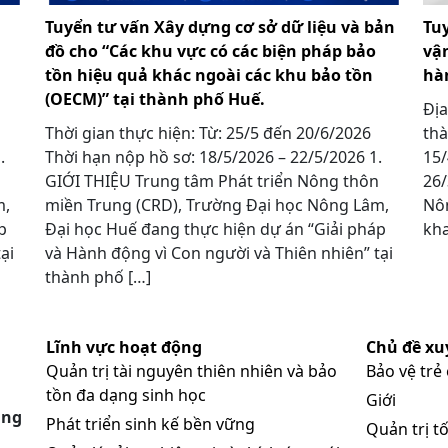
Tuyển tư vấn Xây dựng cơ sở dữ liệu và bản
Tu
đồ cho “Các khu vực có các biện pháp bảo
vậ
tồn hiệu quả khác ngoài các khu bảo tồn
hà
(OECM)” tại thành phố Huế.
Địa
Thời gian thực hiện: Từ: 25/5 đến 20/6/2026
thà
 1.
Thời hạn nộp hồ sơ: 18/5/2026 – 22/5/2026 1.
15/
GIỚI THIỆU Trung tâm Phát triển Nông thôn
26/
m,
miền Trung (CRD), Trường Đại học Nông Lâm,
Nôn
p
Đại học Huế đang thực hiện dự án “Giải pháp
kha
ại
và Hành động vì Con người và Thiên nhiên” tại
thành phố […]
Lĩnh vực hoạt động
Chủ đề xu
Quản trị tài nguyên thiên nhiên và bảo
Bảo vệ trẻ
tồn đa dạng sinh học
Giới
ung
Phát triển sinh kế bền vững
Quản trị tố