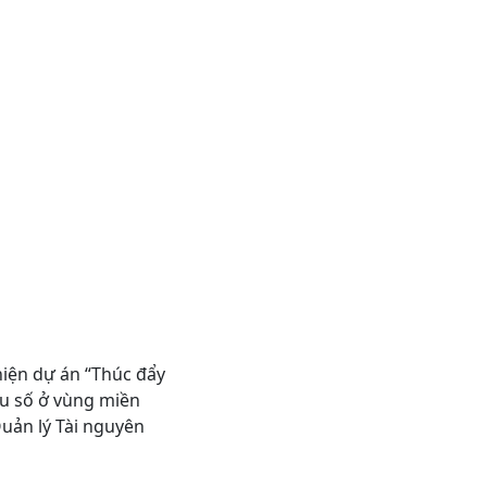
hiện dự án “Thúc đẩy
ểu số ở vùng miền
uản lý Tài nguyên