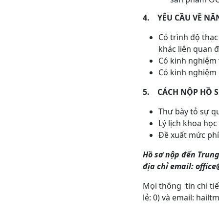
4.
YÊU CẦU VỀ NĂ
Có trình độ thạc
khác liên quan 
Có kinh nghiệm 
Có kinh nghiệm l
5.
CÁCH NỘP HỒ 
Thư bày tỏ sự q
Lý lịch khoa học
Đề xuất mức phí
Hồ sơ nộp đến Trun
địa chỉ email: offic
Mọi thông tin chi tiế
lẻ: 0) và email: hai