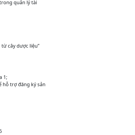
rong quản lý tài
từ cây dược liệu”
a 1;
 hỗ trợ đăng ký sản
6