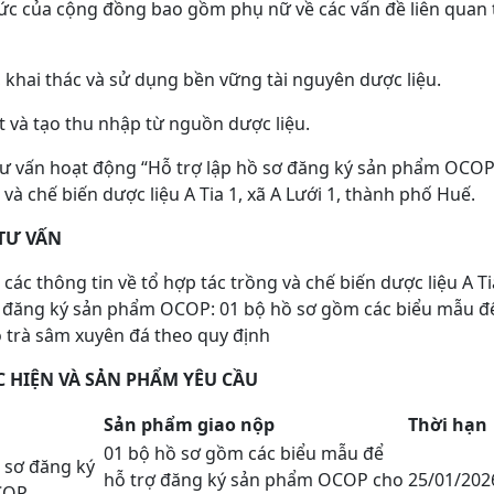
ức của cộng đồng bao gồm phụ nữ về các vấn đề liên quan t
 khai thác và sử dụng bền vững tài nguyên dược liệu.
ất và tạo thu nhập từ nguồn dược liệu.
ư vấn hoạt động “Hỗ trợ lập hồ sơ đăng ký sản phẩm OCOP 
 và chế biến dược liệu A Tia 1, xã A Lưới 1, thành phố Huế.
TƯ VẤN
 các thông tin về tổ hợp tác trồng và chế biến dược liệu A Ti
ơ đăng ký sản phẩm OCOP: 01 bộ hồ sơ gồm các biểu mẫu để
trà sâm xuyên đá theo quy định
 HIỆN VÀ SẢN PHẨM YÊU CẦU
Sản phẩm giao nộp
Thời hạn
01 bộ hồ sơ gồm các biểu mẫu để
ồ sơ đăng ký
hỗ trợ đăng ký sản phẩm OCOP cho
25/01/202
COP