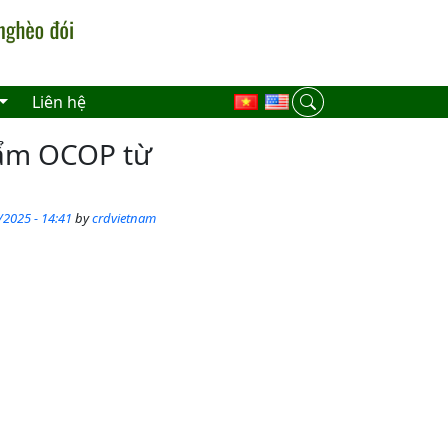
Liên hệ
hẩm OCOP từ
/2025 - 14:41
by
crdvietnam