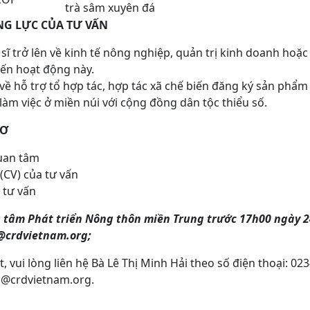
trà sâm xuyên đá
NG LỰC CỦA TƯ VẤN
 sĩ trở lên về kinh tế nông nghiệp, quản trị kinh doanh ho
đến hoạt động này.
về hỗ trợ tổ hợp tác, hợp tác xã chế biến đăng ký sản phẩ
àm việc ở miền núi với cộng đồng dân tộc thiểu số.
SƠ
uan tâm
 (CV) của tư vấn
 tư vấn
g tâm Phát triển Nông thôn miền Trung trước
17h00 ngày
2
e@crdvietnam.org;
t, vui lòng liên hệ Bà Lê Thị Minh Hải theo số điện thoại: 0
ltm@crdvietnam.org.