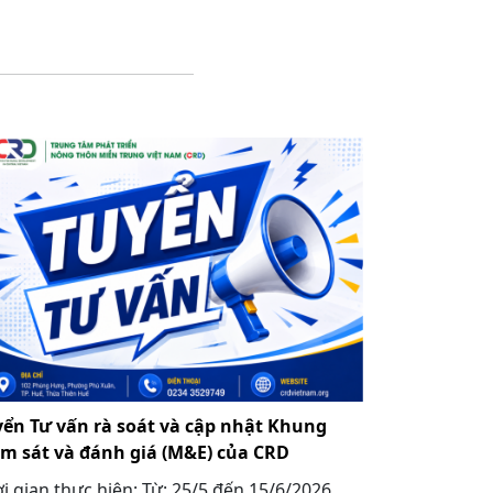
yển Tư vấn rà soát và cập nhật Khung
ám sát và đánh giá (M&E) của CRD
i gian thực hiện: Từ: 25/5 đến 15/6/2026