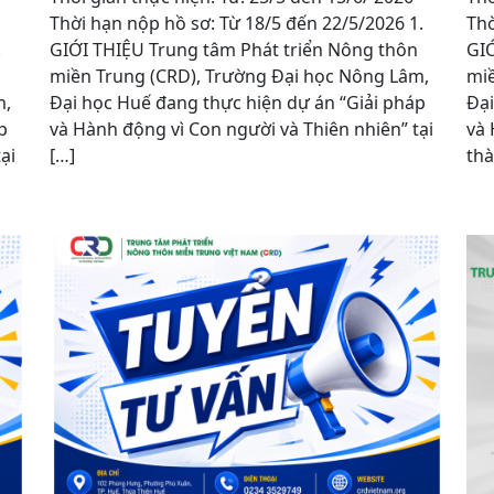
Thời hạn nộp hồ sơ: Từ 18/5 đến 22/5/2026 1.
Thờ
1.
GIỚI THIỆU Trung tâm Phát triển Nông thôn
GIỚ
miền Trung (CRD), Trường Đại học Nông Lâm,
miề
m,
Đại học Huế đang thực hiện dự án “Giải pháp
Đại
p
và Hành động vì Con người và Thiên nhiên” tại
và 
ại
[…]
thà