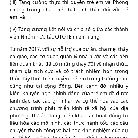
(iii) Tăng cường thực thi quyền trẻ em và Phòng
chống trừng phạt thể chất, tinh thần đối với trẻ
em; và
(iv) Tăng cường kết nối và chia sẻ giữa các thành
viên Nhóm hợp tác QTQTE miền Trung.
Từ năm 2017, với sự hỗ trợ của dự án, cha mẹ, thầy
cô giáo, các cơ quan quản lý nhà nước và các bên
liên quan khác đã có những thay đổi về nhận thức,
tham gia tích cực và có trách nhiệm hơn trong
thúc đẩy thực hiện quyền trẻ em trong trường học
cũng như tại cộng đồng. Bên cạnh đó, nhiều ý
kiến, khuyến nghị chính đáng của trẻ em đã được
lãnh đạo các cấp ghi nhận và cụ thể hóa vào các
chương trình phát triển kinh tế xã hội của địa
phương. Dự án đang triển khai các hoạt động tư
liệu hóa các mô hình, các thực hành tốt, các câu
chuyện thành công và bài học kinh nghiệm của dự
án để lưu trữ và chia sẻ với các đối tác liên quan.