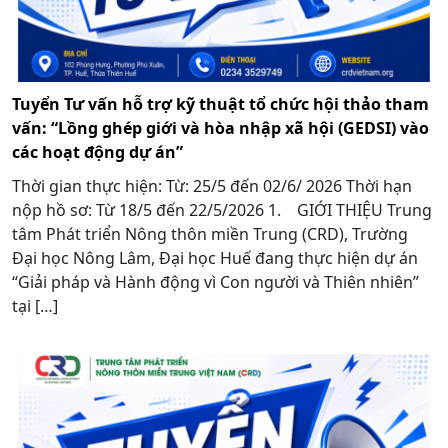
Tuyển Tư vấn hỗ trợ kỹ thuật tổ chức hội thảo tham
vấn: “Lồng ghép giới và hòa nhập xã hội (GEDSI) vào
các hoạt động dự án”
Thời gian thực hiện: Từ: 25/5 đến 02/6/ 2026 Thời hạn
nộp hồ sơ: Từ 18/5 đến 22/5/2026 1. GIỚI THIỆU Trung
tâm Phát triển Nông thôn miền Trung (CRD), Trường
Đại học Nông Lâm, Đại học Huế đang thực hiện dự án
“Giải pháp và Hành động vì Con người và Thiên nhiên”
tại […]