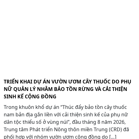
TRIỂN KHAI DỰ ÁN VƯỜN ƯƠM CÂY THUỐC DO PHỤ
NỮ QUẢN LÝ NHẰM BẢO TỒN RỪNG VÀ CẢI THIỆN
SINH KẾ CỘNG ĐỒNG
Trong khuôn khổ dự án “Thúc đẩy bảo tồn cây thuốc
nam bản địa gắn liền với cải thiện sinh kế của phụ nữ
dân tộc thiểu số ở vùng núi”, đầu tháng 8 năm 2026,
Trung tâm Phát triển Nông thôn miền Trung (CRD) đã
phối hợp với nhóm vườn ươm cộng đồng do […]