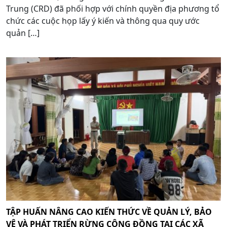
Trung (CRD) đã phối hợp với chính quyền địa phương tổ
chức các cuộc họp lấy ý kiến và thông qua quy ước
quản […]
TẬP HUẤN NÂNG CAO KIẾN THỨC VỀ QUẢN LÝ, BẢO
VỆ VÀ PHÁT TRIỂN RỪNG CỘNG ĐỒNG TẠI CÁC XÃ