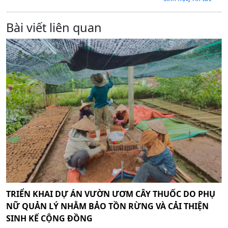
Bài viết liên quan
TRIỂN KHAI DỰ ÁN VƯỜN ƯƠM CÂY THUỐC DO PHỤ
NỮ QUẢN LÝ NHẰM BẢO TỒN RỪNG VÀ CẢI THIỆN
SINH KẾ CỘNG ĐỒNG