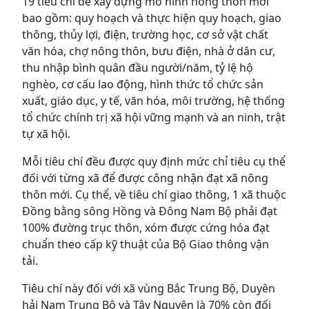
19 tiêu chí để xây dựng mô hình nông thôn mới
bao gồm: quy hoạch và thực hiện quy hoạch, giao
thông, thủy lợi, điện, trường học, cơ sở vật chất
văn hóa, chợ nông thôn, bưu điện, nhà ở dân cư,
thu nhập bình quân đầu người/năm, tỷ lệ hộ
nghèo, cơ cấu lao động, hình thức tổ chức sản
xuất, giáo dục, y tế, văn hóa, môi trường, hệ thống
tổ chức chính trị xã hội vững mạnh và an ninh, trật
tự xã hội.
Mỗi tiêu chí đều được quy định mức chỉ tiêu cụ thể
đối với từng xã để được công nhận đạt xã nông
thôn mới. Cụ thể, về tiêu chí giao thông, 1 xã thuộc
Đồng bằng sông Hồng và Đông Nam Bộ phải đạt
100% đường trục thôn, xóm được cứng hóa đạt
chuẩn theo cấp kỹ thuật của Bộ Giao thông vận
tải.
Tiêu chí này đối với xã vùng Bắc Trung Bộ, Duyên
hải Nam Trung Bộ và Tây Nguyên là 70% còn đối