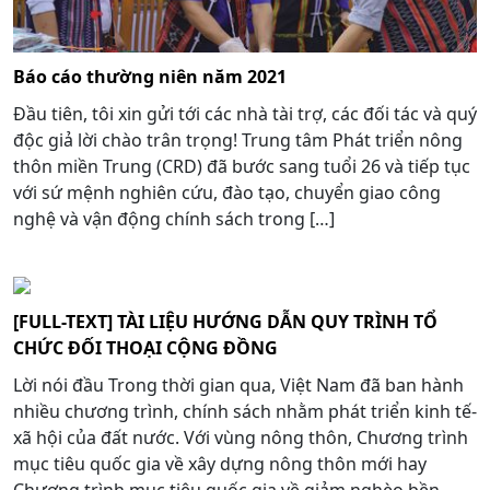
Báo cáo thường niên năm 2021
Đầu tiên, tôi xin gửi tới các nhà tài trợ, các đối tác và quý
độc giả lời chào trân trọng! Trung tâm Phát triển nông
thôn miền Trung (CRD) đã bước sang tuổi 26 và tiếp tục
với sứ mệnh nghiên cứu, đào tạo, chuyển giao công
nghệ và vận động chính sách trong […]
[FULL-TEXT] TÀI LIỆU HƯỚNG DẪN QUY TRÌNH TỔ
CHỨC ĐỐI THOẠI CỘNG ĐỒNG
Lời nói đầu Trong thời gian qua, Việt Nam đã ban hành
nhiều chương trình, chính sách nhằm phát triển kinh tế-
xã hội của đất nước. Với vùng nông thôn, Chương trình
mục tiêu quốc gia về xây dựng nông thôn mới hay
Chương trình mục tiêu quốc gia về giảm nghèo bền