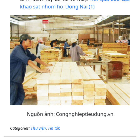
khao sat nhom ho_Dong Nai (1)
Nguồn ảnh: Congnghieptieudung.vn
Categories:
Thư viện
,
Tin tức