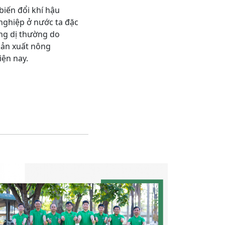
biến đổi khí hậu
 nghiệp ở nước ta đặc
ộng dị thường do
sản xuất nông
iện nay.