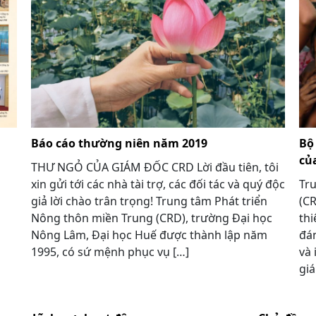
g
Báo cáo thường niên năm 2019
Bộ
củ
THƯ NGỎ CỦA GIÁM ĐỐC CRD Lời đầu tiên, tôi
xin gửi tới các nhà tài trợ, các đối tác và quý độc
Tr
giả lời chào trân trọng! Trung tâm Phát triển
(CR
Nông thôn miền Trung (CRD), trường Đại học
thi
Nông Lâm, Đại học Huế được thành lập năm
đán
1995, có sứ mệnh phục vụ […]
và 
gia