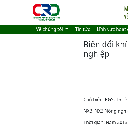
Skip to main content
Về chúng tôi
Tin tức
Lĩnh vực hoạt
Biến đổi kh
nghiệp
Chủ biên: PGS. TS 
NXB: NXB Nông nghi
Thời gian: Năm 2013