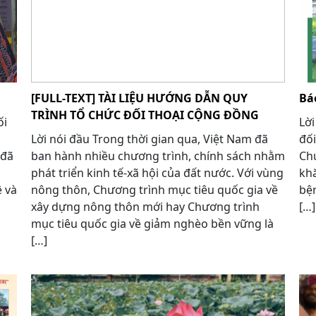
[FULL-TEXT] TÀI LIỆU HƯỚNG DẪN QUY
Bá
TRÌNH TỔ CHỨC ĐỐI THOẠI CỘNG ĐỒNG
ối
Lời
Lời nói đầu Trong thời gian qua, Việt Nam đã
đối
 đã
ban hành nhiều chương trình, chính sách nhằm
Chú
phát triển kinh tế-xã hội của đất nước. Với vùng
khă
ệ và
nông thôn, Chương trình mục tiêu quốc gia về
bện
xây dựng nông thôn mới hay Chương trình
[…]
mục tiêu quốc gia về giảm nghèo bền vững là
[…]