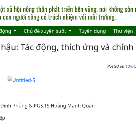
 động
Chủ đề xuyên suốt
Tuyển dụng
Thư viện
í hậu: Tác động, thích ứng và chín
Posted on
10/04
Lê Đình Phùng & PGS.TS Hoàng Mạnh Quân
ệp