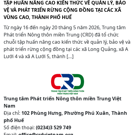
TẬP HUẤN NÂNG CAO KIẾN THỨC VỀ QUẢN LÝ, BẢO
VỆ VÀ PHÁT TRIỂN RỪNG CỘNG ĐỒNG TẠI CÁC XÃ
VÙNG CAO, THÀNH PHỐ HUẾ
Từ ngày 16 đến ngày 20 tháng 5 năm 2026, Trung tâm
Phát triển Nông thôn miền Trung (CRD) đã tổ chức
chuỗi tập huấn nâng cao kiến thức về quản lý, bảo vệ và
phát triển rừng cộng đồng tại các xã Long Quảng, xã A
Lưới 4 và xã A Lưới 5, thành […]
Trung tâm Phát triển Nông thôn miền Trung Việt
Nam
Địa chỉ:
102 Phùng Hưng, Phường Phú Xuân, Thành
phố Huế
Số điện thoại:
(0234)3 529 749
Email:
office@crdvietnam.org