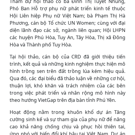
Tham dự hội thảo có bà Đinh Thị Tuyết Nhung,
Phó Ban Hỗ trợ phụ nữ phát triển kinh tế thuộc
Hội Liên hiệp Phụ nữ Việt Nam; bà Phạm Thị Hà
Phương, cán bộ Tổ chức UN Women; cùng với đại
diện lãnh đạo các sở, ngành liên quan; Hội LHPN
các huyện Phú Hòa, Tuy An, Tây Hòa, Thị xã Đông
Hòa và Thành phố Tuy Hòa.
Tại hội thảo, cán bộ của CRD đã giới thiệu tiến
trình, kết quả và những kinh nghiệm thực hiện mô
hình trồng sen trên đất trồng lúa kém hiệu quả.
Qua đó, các đại biểu đã thảo luận về những cơ hội,
thuận lợi, khó khăn và trách nhiệm của các bên
trong việc phát triển và nhân rộng mô hình này
theo hướng VietGap trên địa bàn tỉnh Phú Yên.
Hoạt động nằm trong khuôn khổ dự án Tăng
cường sinh kế và sự tham gia của phụ nữ để nâng
cao khả năng chống chịu và phục hồi thiên tai,
ứng phó với biến đổi khí hậu tại Việt Nam. Dự án