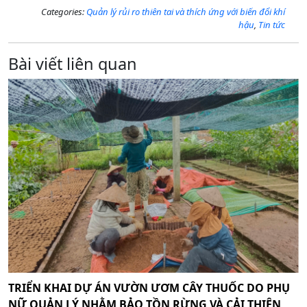
Categories:
Quản lý rủi ro thiên tai và thích ứng với biến đổi khí
hậu
,
Tin tức
Bài viết liên quan
TRIỂN KHAI DỰ ÁN VƯỜN ƯƠM CÂY THUỐC DO PHỤ
NỮ QUẢN LÝ NHẰM BẢO TỒN RỪNG VÀ CẢI THIỆN