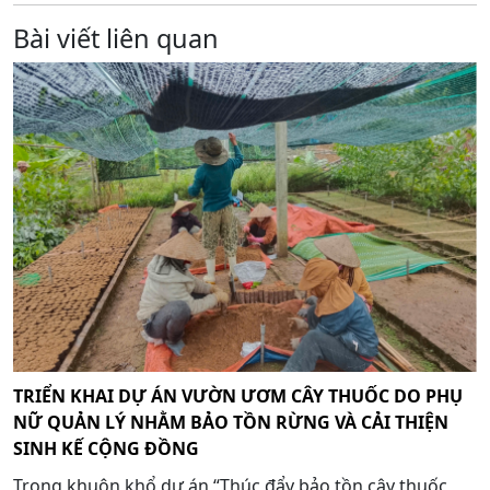
Bài viết liên quan
TRIỂN KHAI DỰ ÁN VƯỜN ƯƠM CÂY THUỐC DO PHỤ
NỮ QUẢN LÝ NHẰM BẢO TỒN RỪNG VÀ CẢI THIỆN
SINH KẾ CỘNG ĐỒNG
Trong khuôn khổ dự án “Thúc đẩy bảo tồn cây thuốc