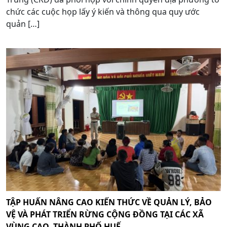
chức các cuộc họp lấy ý kiến và thông qua quy ước
quản […]
TẬP HUẤN NÂNG CAO KIẾN THỨC VỀ QUẢN LÝ, BẢO
VỆ VÀ PHÁT TRIỂN RỪNG CỘNG ĐỒNG TẠI CÁC XÃ
VÙNG CAO, THÀNH PHỐ HUẾ